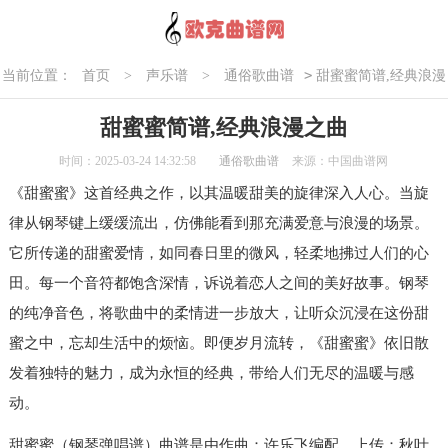
>
当前位置：
首页
>
声乐谱
>
通俗歌曲谱
甜蜜蜜简谱,经典浪漫
之曲
甜蜜蜜简谱,经典浪漫之曲
时间：2025-03-24 14:32:58
通俗歌曲谱
来源：中国曲谱网
《甜蜜蜜》这首经典之作，以其温暖甜美的旋律深入人心。当旋
律从钢琴键上缓缓流出，仿佛能看到那充满爱意与浪漫的场景。
它所传递的甜蜜爱情，如同春日里的微风，轻柔地拂过人们的心
田。每一个音符都饱含深情，诉说着恋人之间的美好故事。钢琴
的纯净音色，将歌曲中的柔情进一步放大，让听众沉浸在这份甜
蜜之中，忘却生活中的烦恼。即便岁月流转，《甜蜜蜜》依旧散
发着独特的魅力，成为永恒的经典，带给人们无尽的温暖与感
动。
甜蜜蜜（钢琴弹唱谱）曲谱是由作曲：许乐飞编配，上传：秋叶