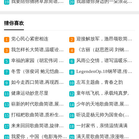
我要陪你驰骋草原简谱,感受草原豪迈情
我愿做你身边的一朵浪花（陈雷词 冯波曲）歌曲简谱,表达相伴之深情
19
20
猜你喜欢
党心民心紧密相连
迎接解放军，激昂颂歌简谱,
1
2
我怎样长大简谱,温暖诠释成长路
《古丽（赵思恩词 刘钢曲）》歌曲简谱,展现别样民族风情
3
4
幸福的家园（胡宏伟词 刘聪曲）歌曲简谱,描绘美好家园意境
风雨公交情，谱写温暖乐章,
5
6
冬雪（张俊词 鲍元恺曲、合唱）简谱,描绘冬日雪景之美
LegendenOp.18钢琴谱,传奇音乐的诠释
7
8
如今走西口简谱,再现西口风情
左耳主题曲，青春之韵
9
10
健康运动妙意尽显
童年纸飞机，承载纯真梦,
11
12
崭新的时代歌曲简谱,展现时代新风貌
少年的天地歌曲简谱,展现青春活力之曲
13
14
打稵粑歌曲简谱,质朴生活的写照
听说是杨元帅为国丧命(杨门女将选段,琴谱)简谱京剧,展现杨门忠烈情怀
15
16
来来回回歌曲简谱,旋律灵动富有感
一封家书，亲情温情满满
17
18
我爱你，中国（电影海外赤子插曲、正谱）歌曲简谱,深情抒发爱国情
满天星歌曲简谱,浪漫唯美之意境
19
20