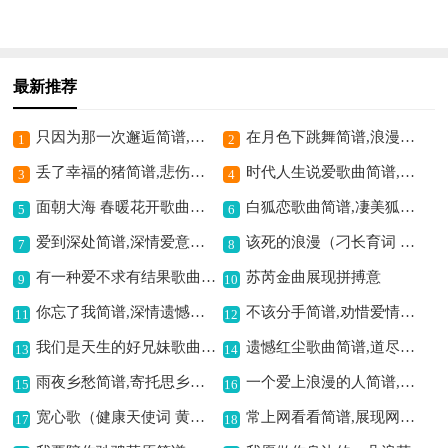
最新推荐
只因为那一次邂逅简谱,邂逅浪漫之旋律
在月色下跳舞简谱,浪漫梦幻之旋律
1
2
丢了幸福的猪简谱,悲伤爱情之写照
时代人生说爱歌曲简谱,诉说时代爱之故事
3
4
面朝大海 春暖花开歌曲简谱,传递美好生活憧憬
白狐恋歌曲简谱,凄美狐仙之恋
5
6
爱到深处简谱,深情爱意满溢
该死的浪漫（刁长育词 许宝仁曲）歌曲简谱,浪漫曲调带忧伤
7
8
有一种爱不求有结果歌曲简谱,无私之爱令人动容
苏芮金曲展现拼搏意
9
10
你忘了我简谱,深情遗憾之曲
不该分手简谱,劝惜爱情之意
11
12
我们是天生的好兄妹歌曲简谱,诠释兄妹深厚情谊
遗憾红尘歌曲简谱,道尽红尘遗憾
13
14
雨夜乡愁简谱,寄托思乡之情
一个爱上浪漫的人简谱,浪漫情怀的写照
15
16
宽心歌（健康天使词 黄清林曲）歌曲简谱,传递宽心之韵味
常上网看看简谱,展现网络温情
17
18