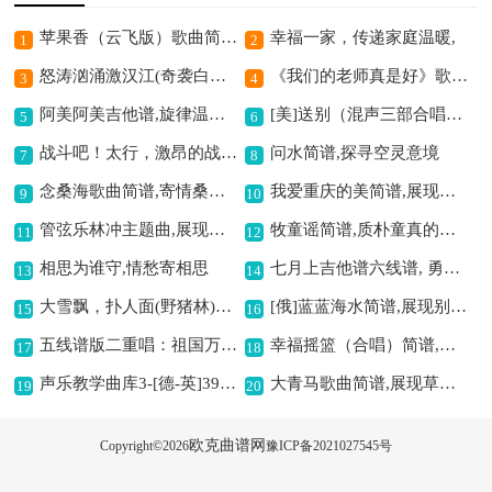
苹果香（云飞版）歌曲简谱,传递丰收喜悦情
幸福一家，传递家庭温暖,
1
2
怒涛汹涌激汉江(奇袭白虎团崔大娘唱段)简谱京剧,展现英勇斗争情
《我们的老师真是好》歌曲简谱，歌颂师恩的佳作
3
4
阿美阿美吉他谱,旋律温馨动人
[美]送别（混声三部合唱）简谱,经典送别歌曲展现离情
5
6
战斗吧！太行，激昂的战歌,
问水简谱,探寻空灵意境
7
8
念桑海歌曲简谱,寄情桑海之韵
我爱重庆的美简谱,展现巴渝风情
9
10
管弦乐林冲主题曲,展现英雄气概
牧童谣简谱,质朴童真的旋律
11
12
相思为谁守,情愁寄相思
七月上吉他谱六线谱, 勇敢逐梦之歌
13
14
大雪飘，扑人面(野猪林)林冲唱段)简谱京剧,尽显林冲悲愤情
[俄]蓝蓝海水简谱,展现别样风情
15
16
五线谱版二重唱：祖国万岁,歌颂祖国的赞歌
幸福摇篮（合唱）简谱,传递温暖合唱曲
17
18
声乐教学曲库3-[德-英]39天使永远生光彩（正谱）简谱,展现天使光彩之曲
大青马歌曲简谱,展现草原骏马英姿
19
20
欧克曲谱网
Copyright©
2026
豫ICP备2021027545号