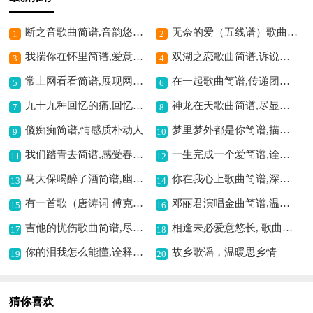
断之音歌曲简谱,音韵悠远意长
无奈的爱（五线谱）歌曲简谱,唱出爱之无奈
1
2
我揣你在怀里简谱,爱意温暖动人
双湖之恋歌曲简谱,诉说湖畔深情
3
4
常上网看看简谱,展现网络温情
在一起歌曲简谱,传递团结情谊
5
6
九十九种回忆的痛,回忆伤痛的写照
神龙在天歌曲简谱,尽显英豪气概
7
8
傻痴痴简谱,情感质朴动人
梦里梦外都是你简谱,描绘深情爱意
9
10
我们踏青去简谱,感受春日活力
一生完成一个爱简谱,诠释深情之爱恋
11
12
马大保喝醉了酒简谱,幽默诙谐显趣味
你在我心上歌曲简谱,深情旋律诉衷肠
13
14
有一首歌（唐涛词 傅克明曲）歌曲简谱,温情旋律暖人心
邓丽君演唱金曲简谱,温婉深情动人
15
16
吉他的忧伤歌曲简谱,尽显落寞与哀愁
相逢未必爱意悠长, 歌曲简谱
17
18
你的泪我怎么能懂,诠释悲伤情感
故乡歌谣，温暖思乡情
19
20
猜你喜欢