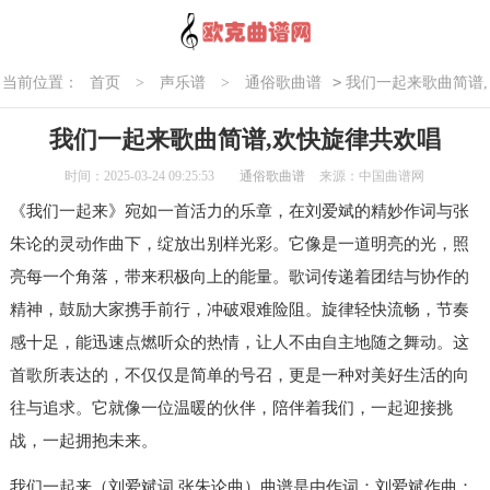
>
当前位置：
首页
>
声乐谱
>
通俗歌曲谱
我们一起来歌曲简谱,
欢快旋律共欢唱
我们一起来歌曲简谱,欢快旋律共欢唱
时间：2025-03-24 09:25:53
通俗歌曲谱
来源：中国曲谱网
《我们一起来》宛如一首活力的乐章，在刘爱斌的精妙作词与张
朱论的灵动作曲下，绽放出别样光彩。它像是一道明亮的光，照
亮每一个角落，带来积极向上的能量。歌词传递着团结与协作的
精神，鼓励大家携手前行，冲破艰难险阻。旋律轻快流畅，节奏
感十足，能迅速点燃听众的热情，让人不由自主地随之舞动。这
首歌所表达的，不仅仅是简单的号召，更是一种对美好生活的向
往与追求。它就像一位温暖的伙伴，陪伴着我们，一起迎接挑
战，一起拥抱未来。
我们一起来（刘爱斌词 张朱论曲）曲谱是由作词：刘爱斌作曲：