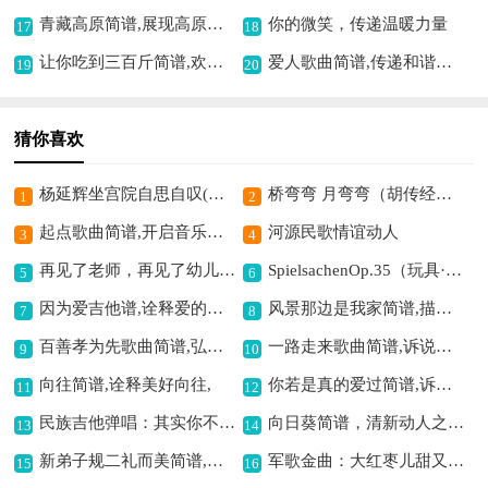
青藏高原简谱,展现高原豪情
你的微笑，传递温暖力量
17
18
让你吃到三百斤简谱,欢乐搞笑之意
爱人歌曲简谱,传递和谐之美
19
20
猜你喜欢
杨延辉坐宫院自思自叹(四郎探母杨延辉唱段,伴奏+唱腔)简谱京剧,尽显思亲之愁情
桥弯弯 月弯弯（胡传经词 程龙曲）歌曲简谱,展现柔美意境
1
2
起点歌曲简谱,开启音乐新程
河源民歌情谊动人
3
4
再见了老师，再见了幼儿园,告别童年纯真记忆
SpielsachenOp.35（玩具·9）钢琴谱,童趣满满的音乐
5
6
因为爱吉他谱,诠释爱的旋律
风景那边是我家简谱,描绘美好家园意境
7
8
百善孝为先歌曲简谱,弘扬孝道之意
一路走来歌曲简谱,诉说人生历程
9
10
向往简谱,诠释美好向往,
你若是真的爱过简谱,诉说深情爱意
11
12
民族吉他弹唱：其实你不懂我的心吉他谱六线谱,唱出内心的孤独
向日葵简谱，清新动人之作,
13
14
新弟子规二礼而美简谱,展现传统礼仪之美
军歌金曲：大红枣儿甜又香,唱出军民鱼水情
15
16