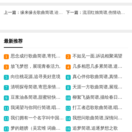
上一篇：
缘来缘去歌曲简谱,诠释聚散意境
下一篇：
流泪红烛简谱,伤情动人之曲
最新推荐
思念成行歌曲简谱,寄托深情思念
不如见一面,诉说相聚渴望
1
2
放飞梦想，展现青春活力,
几多相思几多累简谱,道尽相思之愁
3
4
向往桃花源,追寻美好意境
真心伴你歌曲简谱,真情暖心动人
5
6
清明探母简谱,寄思亲情之意
天涯一方歌曲简谱,展现远方的情怀
7
8
豆浆油条简谱,甜蜜轻快旋律
柳絮飞扬简谱,描绘春日意境
9
10
我渴望与你同行简谱,唱出同行渴望
打工者恋歌歌曲简谱,唱出打工情思
11
12
我们拥有一个名字叫中国简谱,唱响爱国情怀
我想问歌曲简谱,深情问答之韵
13
14
梦的翅膀（吴宏维 词曲）歌曲简谱,追逐梦想之旋律
追梦简谱,追逐梦想之歌
15
16