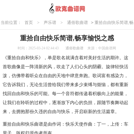
>
当前位置：
首页
>
声乐谱
>
通俗歌曲谱
重拾自由快乐简谱,畅
享愉悦之感
重拾自由快乐简谱,畅享愉悦之感
时间：2025-03-24 02:44:43
通俗歌曲谱
来源：中国曲谱网
《重拾自由和快乐》，单是歌名就满含着对美好生活的期许。这
首歌曲像是一阵清新的风，吹走了人们心头的阴霾。旋律轻快活
泼，仿佛带着听众在自由的天地中肆意奔跑。歌词富有感染力，
它告诉我们，无论生活曾给我们带来多少束缚与烦恼，都有重新
找回自由和快乐的可能。每一个音符都传递着积极向上的能量，
让我们在聆听的过程中，逐渐放下内心的负担，跟随节奏舞动起
来，去拥抱那份久违的自由与快乐，开启崭新的生活篇章。
重拾自由和快乐曲谱是由作词：快乐天使作曲：丁一，上传：车
里子，版权归原作者所有。