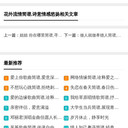
花外流情简谱,诗意情感悠扬相关文章
上一篇：
姐姐 你在哪里简谱,寻觅亲情之旋律
下一篇：
做人就做孝德人简谱,弘扬孝德正能量
最新推荐
爱上你歌曲简谱,爱意深情动人
网络情缘简谱,诠释爱之牵绊
1
2
不想玩心跳简谱,拒绝刺激之音
失恋在春天简谱,春日伤感之韵
3
4
爱的边缘歌曲简谱,诠释爱之边界
我给草原唱情歌简谱,抒发对草原深情
5
6
亲密伴侣，爱意满溢
大学生当兵简谱,展现青春壮志
7
8
邓丽君演唱金曲但愿人长久简谱,寄情中秋盼团圆
岁月休止，静享时光
9
10
风筝歌曲简谱,传递自由意境
情人知己粤语简谱,经典粤语情歌