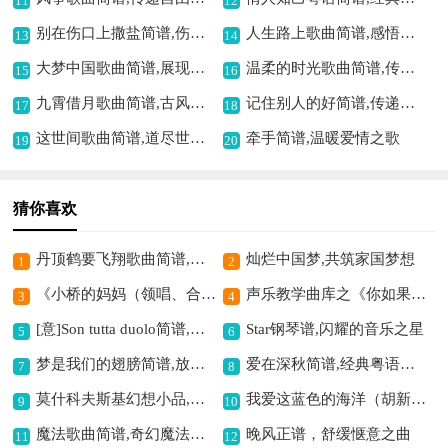
11
12
别在伤口上撒盐简谱,伤情催泪之作
人生路上歌曲简谱,感悟人生之旅
13
14
大梦中国歌曲简谱,展现中国之梦
温柔的时光歌曲简谱,传递惬意好时光
15
16
九霄借月歌曲简谱,古风韵味十足
记住别人的好简谱,传递感恩情怀
17
18
这世间歌曲简谱,道尽世间沧桑
牵手简谱,温暖爱情之歌
19
20
猜你喜欢
丹顶鹤要飞翔歌曲简谱,展现灵动之美
灿烂中国梦,共筑家国梦想
1
2
《小桥的妈妈（领唱、合唱）》歌曲简谱,亲情故事温暖呈现
声乐教学曲库之《你如果要我死亡》简谱,一首独特的声乐曲
3
4
[意]Son tutta duolo简谱,忧伤情感的诠释
Star钢琴谱,闪耀的音乐之星
5
6
梦是我们的翅膀简谱,放飞梦想之翼
爱在深秋简谱,经典粤语情歌
7
8
莫什科夫斯基幻想小品,展现别样音乐风情
我爱这蓝色的海洋（胡新德配和弦版）歌曲简谱,抒发海洋热爱情
9
10
魔法歌曲简谱,奇幻魔法的旋律
晚风正谱，舒缓惬意之曲
11
12