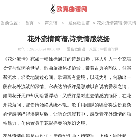
>
当前位置：
首页
>
声乐谱
>
通俗歌曲谱
花外流情简谱,诗意情
感悠扬
花外流情简谱,诗意情感悠扬
时间：2025-03-24 00:36:09
通俗歌曲谱
来源：中国曲谱网
《花外流情》宛如一幅徐徐展开的诗意画卷，将人引入一个充满
柔情与怅惘的世界。歌曲旋律悠扬婉转，带着古典的韵味，似潺
潺流水，轻柔地淌过心间。歌词富有意境，以花为引，勾勒出一
段在花外流淌的深情。它表达的或许是那难以言说的爱慕之情，
如同花开无声却又暗香浮动；又或许是对逝去情感的缅怀，在花
开花落间，那份情始终萦绕不散。歌手用细腻的嗓音将这份复杂
的情感演绎得淋漓尽致，让听众沉浸其中，感受着花外流情的独
特魅力，仿佛置身于花影摇曳的梦幻之境。
花外流情曲谱是由作词：唐前华作曲：黎荣军，上传：秋叶起