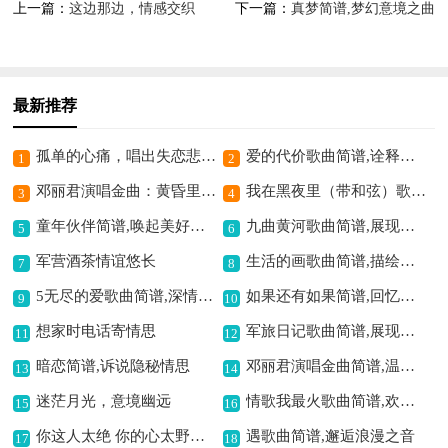
上一篇：
这边那边，情感交织
下一篇：
真梦简谱,梦幻意境之曲
最新推荐
孤单的心痛，唱出失恋悲伤,
爱的代价歌曲简谱,诠释青春情感
1
2
邓丽君演唱金曲：黄昏里简谱,黄昏意境之美
我在黑夜里（带和弦）歌曲简谱,黑夜孤寂的吟唱
3
4
童年伙伴简谱,唤起美好回忆
九曲黄河歌曲简谱,展现黄河磅礴意境
5
6
军营酒茶情谊悠长
生活的画歌曲简谱,描绘生活之美
7
8
5无尽的爱歌曲简谱,深情演绎神话之爱
如果还有如果简谱,回忆情感的寄托
9
10
想家时电话寄情思
军旅日记歌曲简谱,展现军营风采
11
12
暗恋简谱,诉说隐秘情思
邓丽君演唱金曲简谱,温馨心愿之曲
13
14
迷茫月光，意境幽远
情歌我最火歌曲简谱,欢快情歌超带感
15
16
你这人太绝 你的心太野简谱,表达决绝不羁情
遇歌曲简谱,邂逅浪漫之音
17
18