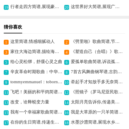
行者走四方简谱,展现豪迈气魄
这世界好大简谱,展现广阔天地
19
20
猜你喜欢
这里简谱,情感细腻动人
《劈里啪》歌曲简谱,节奏欢快的小曲
1
2
家住大海边简谱,描绘海边生活美
《塑造自己（合唱）》歌曲简谱,展现合唱独特魅力
3
4
给心灵松绑，舒缓心灵之曲
爱孤单歌曲简谱,诉说孤独之美
5
6
辛亥革命时期歌曲：中华,展现中华之豪情
7首古风舞曲钢琴谱,古韵悠扬展风采
7
8
tommyemmanuel：tobornottob（指弹吉它）吉他谱六线谱,展现指弹魅力
牵起手才知放手多无奈简谱,爱放手满是无奈
9
10
飞吧！美丽的和平鸽简谱,传递和平美好寓意
《照镜子（罗马尼亚民歌 ）》简谱,经典民歌展现纯真童趣
11
12
改变，诠释蜕变力量
太阳月亮告诉你,传递美好情谊
13
14
我有一个幸福家歌曲简谱,诠释温暖幸福之情
我是大草原的一只羊简谱,展现草原羊的悠然
15
16
在你的生日简谱,传递生日祝福
水墨沙澧简谱,展现水乡意境
17
18