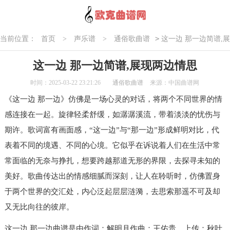
>
当前位置：
首页
>
声乐谱
>
通俗歌曲谱
这一边 那一边简谱,展
现两边情思
这一边 那一边简谱,展现两边情思
时间：2025-03-22 23:21:26
通俗歌曲谱
来源：中国曲谱网
《这一边 那一边》仿佛是一场心灵的对话，将两个不同世界的情
感连接在一起。旋律轻柔舒缓，如潺潺溪流，带着淡淡的忧伤与
期许。歌词富有画面感，“这一边”与“那一边”形成鲜明对比，代
表着不同的境遇、不同的心境。它似乎在诉说着人们在生活中常
常面临的无奈与挣扎，想要跨越那道无形的界限，去探寻未知的
美好。歌曲传达出的情感细腻而深刻，让人在聆听时，仿佛置身
于两个世界的交汇处，内心泛起层层涟漪，去思索那遥不可及却
又无比向往的彼岸。
这一边 那一边曲谱是由作词：解明月作曲：王佑贵，上传：秋叶