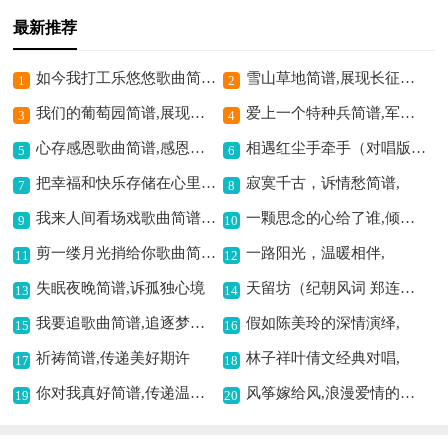
最新推荐
如今我打工乐悠悠歌曲简谱,展现打工愉悦心境
雪山草地简谱,展现长征豪情
1
2
我们的葡萄园简谱,展现田园之美
爱上一个特种兵简谱,军旅爱情之歌
3
4
心存感恩歌曲简谱,感恩之情的旋律
相遇红尘手牵手（对唱版）歌曲简谱,演绎浪漫的对唱情歌
5
6
把幸福和快乐存储在心里歌曲简谱,传递积极美好情感
寂寞千古，诉情愁简谱,
7
8
我来人间看场戏歌曲简谱,感悟人间百态情
一颗思念的心给了谁,倾诉无尽思念之情
9
10
剪一缕月光捎给你歌曲简谱,传递柔情与思念
一路阳光，温暖相伴,
11
12
失眠夜晚简谱,诉孤独心境
天留坊（纪朝风词 郑连叶曲）歌曲简谱,展现独特音乐风情
13
14
我要追歌曲简谱,追逐梦想之歌
假如陈美玲的深情演绎,
15
16
祈祷简谱,传递美好期许
林子祥叶倩文经典对唱,
17
18
你对我真好简谱,传递温暖情谊
风筝嫁给风,浪漫爱情的写照
19
20