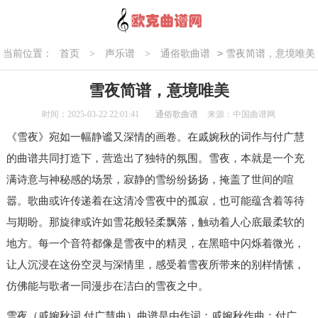
>
当前位置：
首页
>
声乐谱
>
通俗歌曲谱
雪夜简谱，意境唯美
雪夜简谱，意境唯美
时间：2025-03-22 22:01:41
通俗歌曲谱
来源：中国曲谱网
《雪夜》宛如一幅静谧又深情的画卷。在戚婉秋的词作与付广慧
的曲谱共同打造下，营造出了独特的氛围。雪夜，本就是一个充
满诗意与神秘感的场景，寂静的雪纷纷扬扬，掩盖了世间的喧
嚣。歌曲或许传递着在这清冷雪夜中的孤寂，也可能蕴含着等待
与期盼。那旋律或许如雪花般轻柔飘落，触动着人心底最柔软的
地方。每一个音符都像是雪夜中的精灵，在黑暗中闪烁着微光，
让人沉浸在这份空灵与深情里，感受着雪夜所带来的别样情愫，
仿佛能与歌者一同漫步在洁白的雪夜之中。
雪夜（戚婉秋词 付广慧曲）曲谱是由作词：戚婉秋作曲：付广