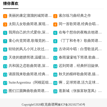
猜你喜欢
美丽的康定溜溜的城简谱,展现康定独特风情
索尔练习曲经典之作
1
2
太阳儿女歌曲简谱,展现别样儿女情
同一首歌简谱,经典合唱旋律
3
4
我用自己的方式爱你,深情演绎别样爱意
在每个想你的夜晚吉他谱六线谱,思念夜晚的旋律
5
6
童心向党简谱,歌颂党的佳作
《丁丁和冬冬》歌曲简谱,童真童趣的旋律
7
8
轻轻的风儿小河上吹过,描绘静谧美好画面
古诗词今唱：白雪歌送武判官归京,再现塞外送别景
9
10
天使的翅膀简谱,温暖治愈的旋律
春雨濛濛地下简谱,歌曲意境超美
11
12
共和国之恋歌曲简谱,深情演绎爱国情
迟到简谱，经典怀旧旋律,
13
14
请跟我来歌曲简谱,经典的二重唱歌曲
秋天的模样歌曲简谱,描绘秋景的旋律
15
16
SuiteArgentina（阿根廷组曲No.2）钢琴谱,感受阿根廷风情
啊，足球简谱,活力足球之歌
17
18
图们江圆舞曲歌曲简谱,展现江畔风情
逛新城（张振富耿莲凤）歌曲简谱,展现藏族新生活
19
20
欧克曲谱网
Copyright©
2026
豫ICP备2021027545号