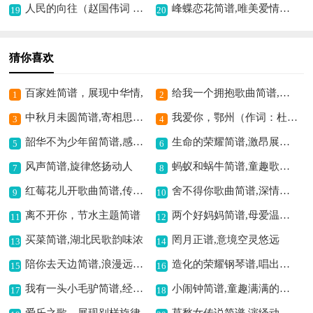
人民的向往（赵国伟词 王德山曲）歌曲简谱,展现人民憧憬
峰蝶恋花简谱,唯美爱情之韵
19
20
猜你喜欢
百家姓简谱，展现中华情,
给我一个拥抱歌曲简谱,温暖治愈的旋律
1
2
中秋月未圆简谱,寄相思之愁情
我爱你，鄂州（作词：杜劲松作曲：谭隆忠）歌曲简谱,唱出对鄂州深情
3
4
韶华不为少年留简谱,感慨时光易逝
生命的荣耀简谱,激昂展现荣耀
5
6
风声简谱,旋律悠扬动人
蚂蚁和蜗牛简谱,童趣歌曲展现友爱
7
8
红莓花儿开歌曲简谱,传递纯真爱情
舍不得你歌曲简谱,深情不舍之佳作
9
10
离不开你，节水主题简谱
两个好妈妈简谱,母爱温馨体现
11
12
买菜简谱,湖北民歌韵味浓
罔月正谱,意境空灵悠远
13
14
陪你去天边简谱,浪漫远行之曲
造化的荣耀钢琴谱,唱出荣耀之感
15
16
我有一头小毛驴简谱,经典儿歌超可爱
小闹钟简谱,童趣满满的旋律
17
18