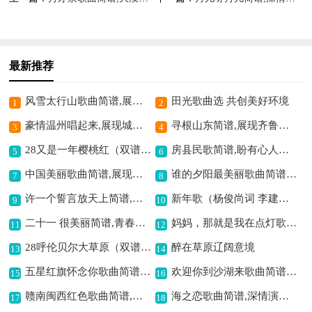
最新推荐
风雪太行山歌曲简谱,展现太行豪情
田光歌曲选 共创美好环境
1
2
豪情温州唱起来,展现城市风采
寻根山东简谱,展现齐鲁情怀
3
4
28又是一年樱桃红（双谱）歌曲简谱,描绘樱桃年景之美
房县民歌简谱,盼有心人相逢
5
6
中国美丽歌曲简谱,展现祖国之美
谁的夕阳最美丽歌曲简谱,描绘夕阳绝美意境
7
8
许一个誓言放天上简谱,浪漫誓言寄天际
新年歌（杨俊尚词 李建昌曲）歌曲简谱,洋溢新年欢乐情
9
10
二十一 很美丽简谱,青春美好之颂
妈妈，那就是我在点灯歌曲简谱,传递亲情温暖意
11
12
28呼伦贝尔大草原（双谱）简谱,展现草原壮美
醉在草原辽阔意境
13
14
五星红旗怀念你歌曲简谱,饱含深情忆祖国
欢迎你到沙湖来歌曲简谱,展现宁夏风光之美
15
16
赣南闽西红色歌曲简谱,传承革命精神
海之恋歌曲简谱,深情演绎海之爱
17
18