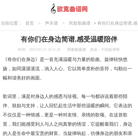
>
当前位置：
首页
>
声乐谱
>
民歌歌曲谱
有你们在身边简谱,感
受温暖陪伴
有你们在身边简谱,感受温暖陪伴
时间：2025-03-22 14:31:26
民歌歌曲谱
来源：中国曲谱网
《有你们在身边》是一首充满温暖与力量的歌曲。旋律轻快悠
扬，如同潺潺溪流，淌入人心。它以简单质朴的音符，勾勒出一
幅和谐美好的画面。
歌词里，满是对身边人的感恩与珍视。每一句都诉说着那些陪
伴、鼓励与支持，让人回忆起生活中那些温暖的瞬间。它表达的
不仅仅是一种情感，更是一种对友情、亲情的歌颂。在这首歌
里，我们能感受到人与人之间真挚的情谊，它提醒着我们，身边
的人是生命中最宝贵的财富。当旋律响起，仿佛身边的朋友和亲