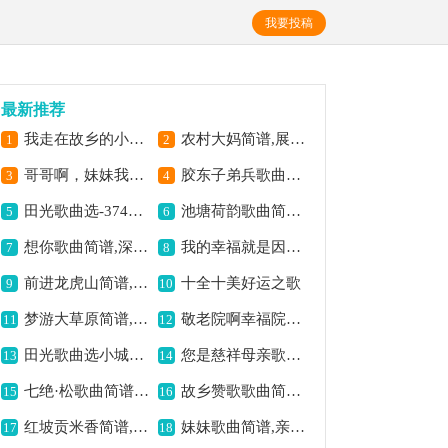
我要投稿
最新推荐
我走在故乡的小路上简谱,唤起故乡温情
农村大妈简谱,展现质朴生活
1
2
哥哥啊，妹妹我有话对你讲（姜海红词 李志明曲）歌曲简谱,诉说兄妹深情
胶东子弟兵歌曲简谱,展现子弟兵风采
3
4
田光歌曲选-374啊！雷峰夕照歌曲简谱,展现夕照之美
池塘荷韵歌曲简谱,展现清幽荷景
5
6
想你歌曲简谱,深情思念之韵
我的幸福就是因为有你简谱,诠释幸福的旋律
7
8
前进龙虎山简谱,展现奋进豪情
十全十美好运之歌
9
10
梦游大草原简谱,畅享草原意境
敬老院啊幸福院歌曲简谱,展现老人幸福生活
11
12
田光歌曲选小城之春,描绘小城春日之美
您是慈祥母亲歌曲简谱,表达母爱深情
13
14
七绝·松歌曲简谱,展现松之神韵
故乡赞歌歌曲简谱,歌颂故乡深情
15
16
红坡贡米香简谱,展现稻米芬芳
妹妹歌曲简谱,亲情温馨之韵
17
18