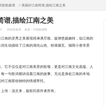
>
民歌歌曲谱
美丽好江南简谱,描绘江南之美
简谱,描绘江南之美
39
民歌歌曲谱
来源：中国曲谱网
将江南的灵秀之美展现得淋漓尽致。旋律悠扬婉转，似江南的
歌词生动描绘了江南的湖光山色、粉墙黛瓦、烟雨小巷等景
美。它不仅仅是对江南美景的歌颂，更是对江南文化底蕴、人
，每一句歌词都诉说着江南的故事。无论是身处江南的本地
到对江南那份独特的情感寄托。
，上传：汤文来，版权归原作者所有。