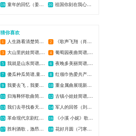
童年的回忆（姜坤词 孙学强曲）歌曲简谱,唤起童年美好记忆
祖国你刻在我心上歌曲简谱,抒发爱国深情
19
20
猜你喜欢
人生路看清楚简谱,诠释人生之路真谛
《歌声飞翔（肖媄鹿词 左霞曲、合唱）》歌曲简谱,展现歌声飞翔之美
1
2
大山里的娃简谱,唱出乡村孩子梦
葡萄园夜曲简谱,描绘浪漫夜曲意境
3
4
我就是山东简谱,展现齐鲁豪情
夜晚多美丽简谱,合唱很有氛围感
5
6
傻瓜种瓜简谱,童趣欢快之曲
红领巾热爱共产党简谱,唱出对党深厚情
7
8
我要去飞，我要去追简谱,追逐梦想之旋律
重金属曲展现新大陆意境
9
10
归海释怀歌曲简谱,尽显归海之情怀
古镇小娃娃简谱,童趣满满之曲
11
12
我们去寻找春天简谱,合唱展现春日活力
军人的回答（刘岐山词 于珂群曲）歌曲简谱,展现军人豪情
13
14
革命现代京剧红灯记主要唱段：做人要做这样的人(第五场 铁梅唱段)简谱京剧,传递革命精神
《小溪 小妮》歌曲简谱,清新旋律沁人心脾
15
16
胜利酒歌，激昂的旋律,
花好月圆（刁寒演唱版）吉他谱六线谱,浪漫团圆之佳作
17
18