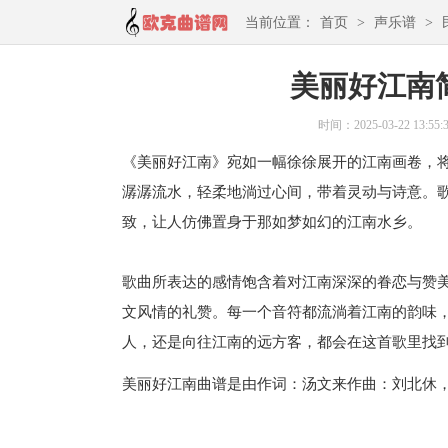
当前位置：
首页
>
声乐谱
>
美丽好江南
时间：2025-03-22 13:55:
《美丽好江南》宛如一幅徐徐展开的江南画卷，
潺潺流水，轻柔地淌过心间，带着灵动与诗意。
致，让人仿佛置身于那如梦如幻的江南水乡。
歌曲所表达的感情饱含着对江南深深的眷恋与赞
文风情的礼赞。每一个音符都流淌着江南的韵味
人，还是向往江南的远方客，都会在这首歌里找
​美丽好江南曲谱是由作词：汤文来作曲：刘北休