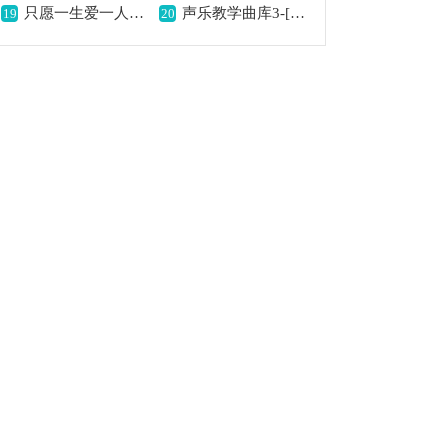
只愿一生爱一人简谱,深情爱意满心间
声乐教学曲库3-[意]48你发火，就爱生气（正谱）,生气发火的别样表达
19
20