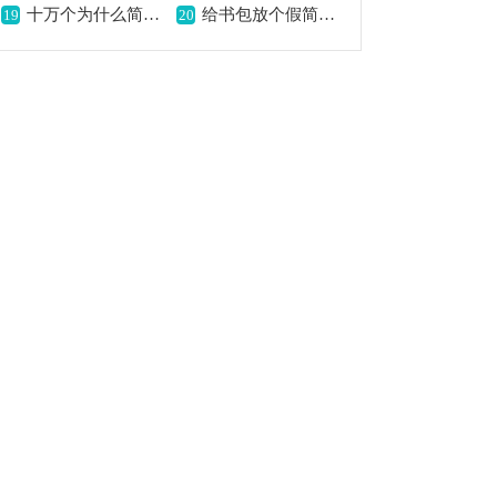
十万个为什么简谱,探索求知之歌
给书包放个假简谱,轻松愉悦的旋律
19
20