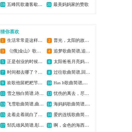
五峰民歌邀客歇烟,尽显土家风情
最美妈妈家的赞歌
19
20
猜你喜欢
生活常常是这样简谱,描绘生活百态
普光，太阳的故乡简谱,展现独特意境
1
2
《[俄]金山》歌曲简谱,展现俄罗斯风情
追梦歌曲简谱,追逐梦想之音
3
4
正是创业的时候简谱,展现奋斗精气神
太阳爸爸月亮妈妈简谱,歌曲温馨动人
5
6
时间都去哪了？（线简谱对照版）歌曲简谱,叹时光匆匆流逝
过往歌曲简谱,回味往昔故事
7
8
欢歌他留粑粑节歌曲简谱,展现节日欢快氛围
Has It歌曲简谱,旋律独特动人
9
10
雪之独白简谱,诗意浪漫之曲
忧伤的离去，尽显离别愁绪
11
12
飞雪歌曲简谱,曲风空灵唯美
海妈妈歌曲简谱,诠释深沉母爱
13
14
走着走着就白了头简谱,唱出岁月沧桑
爱的连线歌曲简谱,诠释真挚情感
15
16
邹氏雄风简谱,彰显家族豪情
啊，金色的海西简谱,展现海西独特魅力
17
18