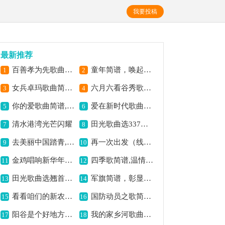
我要投稿
最新推荐
百善孝为先歌曲简谱,弘扬孝道之意
童年简谱，唤起纯真回忆
1
2
女兵卓玛歌曲简谱,展现藏家女孩风采
六月六看谷秀歌曲简谱,展现丰收好意境
3
4
你的爱歌曲简谱,传递深情之爱
爱在新时代歌曲简谱,展现时代新爱情
5
6
清水港湾光芒闪耀
田光歌曲选337弥渡之恋歌曲简谱,展现浪漫恋曲意境
7
8
去美丽中国踏青,感受春日盛景
再一次出发（线简谱对照版）歌曲简谱,传递奋进的力量
9
10
金鸡唱响新华年简谱,喜庆迎新之佳作
四季歌简谱,温情动人旋律
11
12
田光歌曲选翘首盼君归,盼君归来情意浓
军旗简谱，彰显军魂气概
13
14
看看咱们的新农村简谱,展现乡村新风貌
国防动员之歌简谱,展现爱国豪情
15
16
阳谷是个好地方歌曲简谱,展现阳谷之美
我的家乡河歌曲简谱,唤起故乡情思
17
18