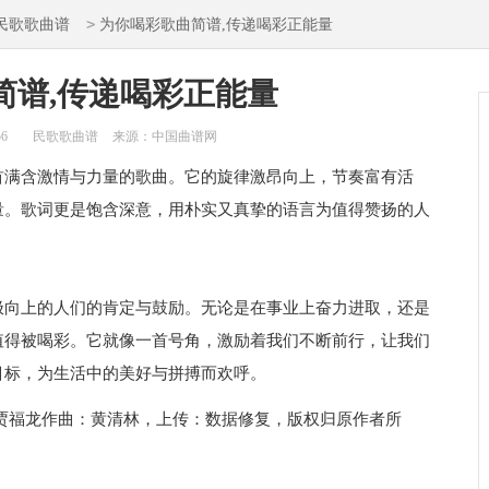
>
民歌歌曲谱
为你喝彩歌曲简谱,传递喝彩正能量
简谱,传递喝彩正能量
56
民歌歌曲谱
来源：中国曲谱网
首满含激情与力量的歌曲。它的旋律激昂向上，节奏富有活
量。歌词更是饱含深意，用朴实又真挚的语言为值得赞扬的人
极向上的人们的肯定与鼓励。无论是在事业上奋力进取，还是
值得被喝彩。它就像一首号角，激励着我们不断前行，让我们
目标，为生活中的美好与拼搏而欢呼。
贾福龙作曲：黄清林，上传：数据修复，版权归原作者所