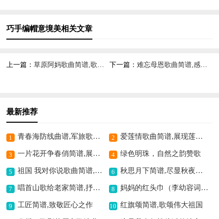
巧手编帽意境美相关文章
上一篇：
草原阿妈歌曲简谱,歌颂母爱深情
下一篇：
难忘母恩歌曲简谱,感恩母爱之深情
最新推荐
青春海防线曲谱,军旅歌曲蓝蓝的海简谱
爱莲情歌曲简谱,展现莲之深情
1
2
一片花开争春俏简谱,展现春日烂漫景
绿色明珠，自然之韵赞歌
3
4
祖国 我对你说歌曲简谱,抒发爱国深情
秋思月下简谱,尽显秋夜诗意
5
6
唱首山歌给老家简谱,抒发思乡深情
妈妈的红头巾（李幼容词 杨蔓莉曲）歌曲简谱,传递母爱温情
7
8
工匠简谱,致敬匠心之作
红旗颂简谱,歌颂伟大祖国
9
10