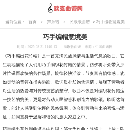
>
当前位置：
首页
>
声乐谱
>
民歌歌曲谱
巧手编帽意境美
巧手编帽意境美
时间：2025-03-21 11:01:13
民歌歌曲谱
来源：中国曲谱网
《巧手编出花竹帽》是一首充满民族风情与生活气息的歌曲。它
生动地描绘了人们用巧手编织花竹帽的情景，仿佛将听众带入那
片忙碌而欢快的劳作场景。旋律轻快活泼，节奏富有韵律感，犹
如灵动的音符在指尖跳跃。歌词质朴却饱含深情，展现了劳动者
对生活的热爱与对传统技艺的坚守。歌曲不仅是对编织花竹帽这
一技艺的赞美，更是对劳动人民智慧和创造力的歌颂。聆听这首
歌，能让人感受到浓厚的民俗氛围，体会到劳动带来的喜悦与满
足，如同置身于温馨和谐的民族大家庭之中。
巧手编出花竹帽曲谱是由作词：邬大为作曲：陈涤非，上传：陈