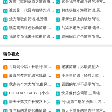
发誓（歌剧草原之歌选曲之五）歌曲简谱,深情誓言动人心
这是我当年战斗过的地方简谱,回忆战斗峥嵘岁月
11
12
谁曾见一代晋商驰骋九洲方圆简谱,展现晋商豪迈风采
解缆扬帆守海疆简谱,展现海防豪情
13
14
烛光颂歌曲简谱,礼赞温暖之光
亲亲您额上的皱纹简谱,感恩母爱之情
15
16
赣南闽西红色歌曲简谱,送郎参军情意深
吕梁不老故乡简谱,饱含深情颂家乡
17
18
我是党员我来干歌曲简谱,彰显党员担当
赣南闽西红色歌曲简谱,展现苏区革命精神
19
20
猜你喜欢
古诗词今唱：长歌行,演绎古诗韵味
老婆简谱，温暖爱意浓
1
2
最真的梦吉他谱六线谱,重温经典之梦
小星星简谱（经典儿歌）,
3
4
我家有个大大简谱,曲风活泼有趣味
圆圆的地球不是零简谱,寓意地球的美好
5
6
CICADA'S BABY（小小蝉儿）歌曲简谱,描绘蝉儿灵动之态
快乐像什么简谱,曲风轻快活力足
7
8
唐天子落荒在长安路上(画龙点睛选段,琴谱,李祖铭操琴版)简谱京剧,展现落荒之境
f小调第二钢琴协奏曲,四手联弹的经典
9
10
春与秋的通信歌曲简谱,描绘季节之对话
白天不懂夜的黑吉他谱六线谱,唱出昼夜的深情
11
12