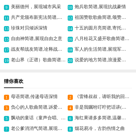
美丽德州，展现城市风采
炮兵歌简谱,展现抗战豪情
9
10
共产党颁布新宪法简谱,展现法治新气象
祖国赞歌歌曲简谱,颂赞祖国之深情
11
12
珍珠对贝倾诉深情
十五的圆月亮简谱,寄托团圆情思
13
14
自由神简谱,展现自由之意
八月桂花又盛开歌曲简谱, 描绘金秋桂香情
15
16
战友帮战友简谱,诠释战友情深
军人的生活简谱,展现军营风采
17
18
老山界（正谱）歌曲简谱,展现革命豪情
说爱的地方简谱,浪漫爱意满溢
19
20
猜你喜欢
母语简谱,传递母语深情
《雷锋叔叔，请听我的回答》歌曲简谱,致敬雷锋精神之歌
1
2
负心的人歌曲简谱,诉爱情背叛之痛
非是我嘱咐叮咛把话讲(花田错春兰唱段,琴谱)简谱京剧,婉转唱春兰情思
3
4
飘动的童话（童声合唱、正谱）简谱,童声演绎的美妙童话
海红果请多多简谱,温馨欢快之曲
5
6
老公爹消消气简谱,展现豫剧亲情 注：原标题中提到“京剧”有误，根据内容判断应为“豫剧”，已按豫剧进行修改。
烟花易冷，古韵伤情之曲
7
8