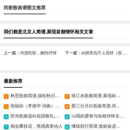
民歌歌曲谱图文推荐
我们都是北京人简谱,展现首都情怀相关文章
上一篇：
河源民歌，婉转抒情
下一篇：
46拼死也不上花轿（双谱）（（歌剧祝福选段））歌曲简谱,展现反抗精神
最新推荐
秋思歌曲简谱,描绘秋日情思
珠江水歌曲简谱,展现岭南风情
1
2
祝福你（李德华 词曲）歌曲简谱,传递美好祝福情
那三分月白歌曲简谱,诗意淡雅之美
3
4
田光歌曲选向祖国敬礼,表达爱国深情
54我的爱将与你相伴终生（双谱）（歌剧木兰诗篇选段）歌曲简谱,传递深情之承诺
5
6
相会攀枝花，情感真挚动人
继续前行简谱,激励奋进之曲
7
8