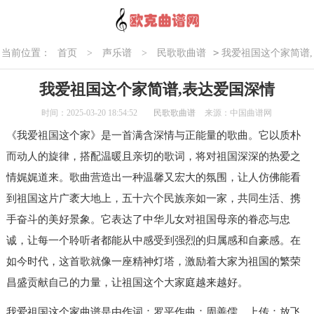
>
当前位置：
首页
>
声乐谱
>
民歌歌曲谱
我爱祖国这个家简谱,
表达爱国深情
我爱祖国这个家简谱,表达爱国深情
时间：2025-03-20 18:54:52
民歌歌曲谱
来源：中国曲谱网
《我爱祖国这个家》是一首满含深情与正能量的歌曲。它以质朴
而动人的旋律，搭配温暖且亲切的歌词，将对祖国深深的热爱之
情娓娓道来。歌曲营造出一种温馨又宏大的氛围，让人仿佛能看
到祖国这片广袤大地上，五十六个民族亲如一家，共同生活、携
手奋斗的美好景象。它表达了中华儿女对祖国母亲的眷恋与忠
诚，让每一个聆听者都能从中感受到强烈的归属感和自豪感。在
如今时代，这首歌就像一座精神灯塔，激励着大家为祖国的繁荣
昌盛贡献自己的力量，让祖国这个大家庭越来越好。
我爱祖国这个家曲谱是由作词：罗平作曲：周善儒，上传：放飞