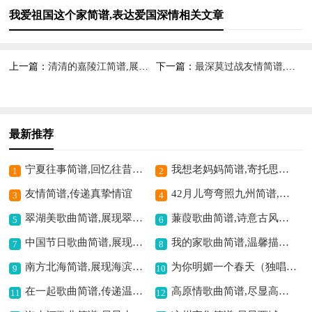
我爱祖国这个家简谱,表达爱国深情相关文章
上一篇：
清清的嘉陵江简谱,展现江景之美
下一篇：
最深莫过战友情简谱,诠释深厚战谊
最新推荐
宁夏往事简谱,回忆往昔岁月
我想老妈妈简谱,寄托思母之情
1
2
友情简谱,传递真挚情谊
42月儿弯弯照九州简谱,曲调婉转意境佳
3
4
翠湖美歌曲简谱,展现翠湖秀丽
蒹葭歌曲简谱,诗意古风之韵
5
6
中国节日歌曲简谱,展现节日氛围
我的家歌曲简谱,温馨描绘家的模样
7
8
南方北海简谱,展现海滨风情
为你明媚一个春天（独唱）简谱,传递春日温暖
9
10
在一起歌曲简谱,传递温暖情谊
高原情歌曲简谱,尽显高原深情
11
12