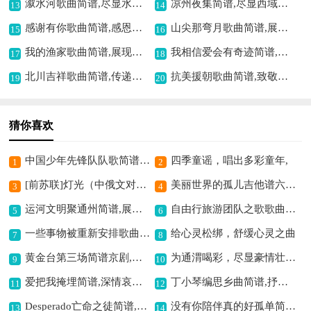
溆水河歌曲简谱,尽显水乡风情
凉州夜集简谱,尽显西域风情
13
14
感谢有你歌曲简谱,感恩情谊暖人心
山尖那弯月歌曲简谱,展现静谧意境
15
16
我的渔家歌曲简谱,展现渔家风情
我相信爱会有奇迹简谱,传递爱与希望
17
18
北川吉祥歌曲简谱,传递北川祥瑞
抗美援朝歌曲简谱,致敬英雄岁月
19
20
猜你喜欢
中国少年先锋队队歌简谱,展现少年蓬勃朝气
四季童谣，唱出多彩童年,
1
2
[前苏联]灯光（中俄文对照）简谱,经典歌曲的回忆
美丽世界的孤儿吉他谱六线谱,孤独呐喊的心声
3
4
运河文明聚通州简谱,展现通州风采
自由行旅游团队之歌歌曲简谱,畅享旅途自由意
5
6
一些事物被重新安排歌曲简谱,展现别样新秩序
给心灵松绑，舒缓心灵之曲
7
8
黄金台第三场简谱京剧,展现忠义之情怀
为通渭喝彩，尽显豪情壮志,
9
10
爱把我掩埋简谱,深情哀伤之韵
丁小琴编思乡曲简谱,抒发思乡之情
11
12
Desperado亡命之徒简谱,沧桑感十足的歌曲
没有你陪伴真的好孤单简谱,唱出孤单心境
13
14