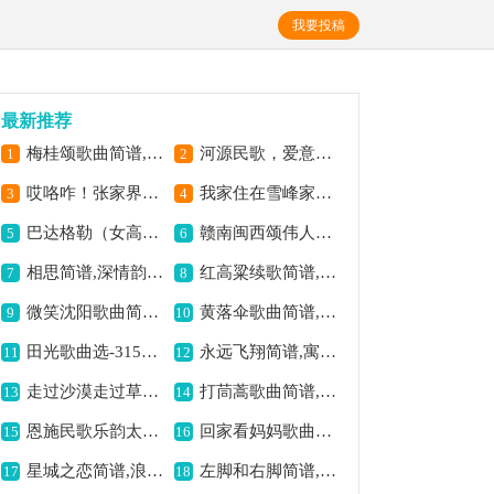
我要投稿
最新推荐
梅桂颂歌曲简谱,赞花高洁之意
河源民歌，爱意悠扬简谱
1
2
哎咯咋！张家界歌曲简谱,展现湘西之美
我家住在雪峰家歌曲简谱,展现家园之美好
3
4
巴达格勒（女高音、单簧管+钢琴）歌曲简谱,展现悠扬草原风情
赣南闽西颂伟人恩情
5
6
相思简谱,深情韵味悠长
红高粱续歌简谱,展现生死意境
7
8
微笑沈阳歌曲简谱,展现城市温暖
黄落伞歌曲简谱,清新曲风寄情思
9
10
田光歌曲选-315借来东风播春光歌曲简谱,借东风传递春之韵
永远飞翔简谱,寓意自由翱翔
11
12
走过沙漠走过草原歌曲简谱,展现草原沙漠风情
打茼蒿歌曲简谱,展现巢湖风情
13
14
恩施民歌乐韵太平,展现祥和之美
回家看妈妈歌曲简谱,传递亲情温暖
15
16
星城之恋简谱,浪漫情感之韵
左脚和右脚简谱,活泼动感之曲
17
18