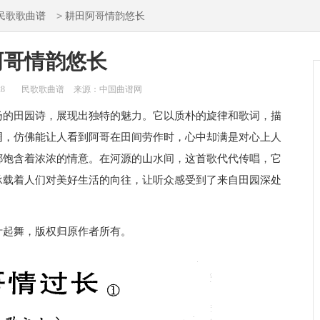
>
民歌歌曲谱
耕田阿哥情韵悠长
阿哥情韵悠长
28
民歌歌曲谱
来源：中国曲谱网
扬的田园诗，展现出独特的魅力。它以质朴的旋律和歌词，描
调，仿佛能让人看到阿哥在田间劳作时，心中却满是对心上人
都饱含着浓浓的情意。在河源的山水间，这首歌代代传唱，它
承载着人们对美好生活的向往，让听众感受到了来自田园深处
叶起舞，版权归原作者所有。