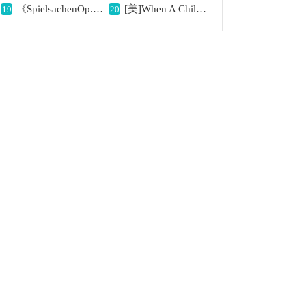
《SpielsachenOp.35（玩具·10）》钢琴谱,童趣音乐的呈现
[美]When A Child Is Born简谱,温馨传递降临之喜
19
20