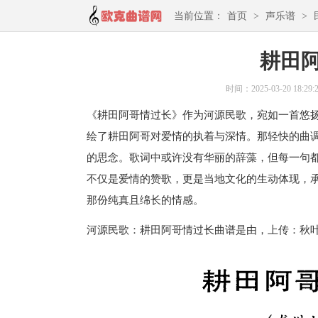
当前位置：
首页
>
声乐谱
>
耕田
时间：2025-03-20 18:29:
《耕田阿哥情过长》作为河源民歌，宛如一首悠
绘了耕田阿哥对爱情的执着与深情。那轻快的曲
的思念。歌词中或许没有华丽的辞藻，但每一句
不仅是爱情的赞歌，更是当地文化的生动体现，
那份纯真且绵长的情感。
河源民歌：耕田阿哥情过长曲谱是由，上传：秋