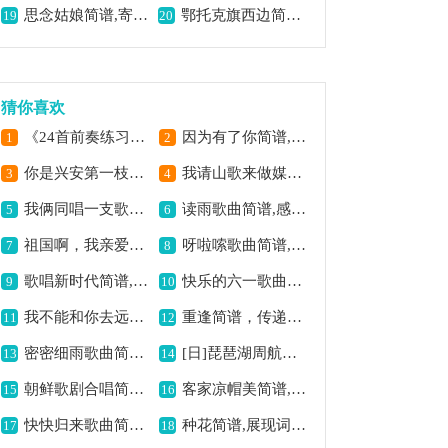
思念姑娘简谱,寄托深情思念
鄂托克旗西边简谱,展现草原之美
19
20
猜你喜欢
《24首前奏练习曲·13》钢琴谱,展现多样音乐魅力
因为有了你简谱,唱出温暖深情
1
2
你是兴安第一枝简谱,展现兴安之美
我请山歌来做媒简谱,壮族民歌韵味足
3
4
我俩同唱一支歌简谱,共谱美好旋律
读雨歌曲简谱,感受雨的诗意
5
6
祖国啊，我亲爱的祖国（赵曦 词曲、正谱）歌曲简谱,表达爱国深情
呀啦嗦歌曲简谱,展现独特民族风
7
8
歌唱新时代简谱,展现时代新风貌
快乐的六一歌曲简谱,唱出童年欢乐
9
10
我不能和你去远方简谱,诉说离别愁绪
重逢简谱，传递相聚情
11
12
密密细雨歌曲简谱,展现细腻意境
[日]琵琶湖周航の歌简谱,感受别样日本风情
13
14
朝鲜歌剧合唱简谱,激昂奋进之歌
客家凉帽美简谱,展现客家风情
15
16
快快归来歌曲简谱,传递归乡期盼
种花简谱,展现词曲魅力
17
18