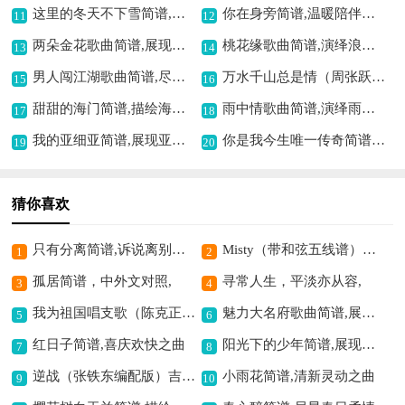
这里的冬天不下雪简谱,描绘暖冬之景
你在身旁简谱,温暖陪伴之意
11
12
两朵金花歌曲简谱,展现姐妹风采
桃花缘歌曲简谱,演绎浪漫情缘
13
14
男人闯江湖歌曲简谱,尽显豪迈气概
万水千山总是情（周张跃配和弦）歌曲简谱,深情演绎山水情
15
16
甜甜的海门简谱,描绘海门甜美风情
雨中情歌曲简谱,演绎雨中的深情
17
18
我的亚细亚简谱,展现亚洲风情
你是我今生唯一传奇简谱,诠释深情之乐章
19
20
猜你喜欢
只有分离简谱,诉说离别哀愁
Misty（带和弦五线谱）简谱,经典爵士曲谱
1
2
孤居简谱，中外文对照,
寻常人生，平淡亦从容,
3
4
我为祖国唱支歌（陈克正词 肖冷曲）歌曲简谱,抒发爱国深情
魅力大名府歌曲简谱,展现古城风采
5
6
红日子简谱,喜庆欢快之曲
阳光下的少年简谱,展现青春活力风采
7
8
逆战（张铁东编配版）吉他谱六线谱,热血战斗之曲
小雨花简谱,清新灵动之曲
9
10