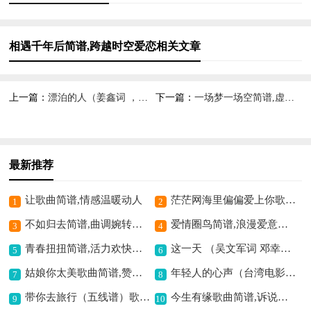
相遇千年后简谱,跨越时空爱恋相关文章
上一篇：
漂泊的人（姜鑫词 ，梁铭曲）歌曲简谱,唱出游子心声
下一篇：
一场梦一场空简谱,虚幻情感之写照
最新推荐
让歌曲简谱,情感温暖动人
茫茫网海里偏偏爱上你歌曲简谱,网络爱情的写照
1
2
不如归去简谱,曲调婉转抒情
爱情圈鸟简谱,浪漫爱意之曲
3
4
青春扭扭简谱,活力欢快之曲
这一天 （吴文军词 邓幸福曲）歌曲简谱,描绘特别的一天
5
6
姑娘你太美歌曲简谱,赞美姑娘之佳作
年轻人的心声（台湾电影年轻人的心声主题歌）歌曲简谱,唱出青春的呐喊
7
8
带你去旅行（五线谱）歌曲简谱,浪漫旅行的音乐写照
今生有缘歌曲简谱,诉说有缘的美好
9
10