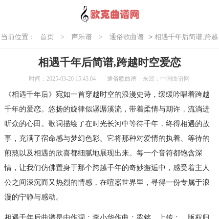
>
当前位置：
首页
>
声乐谱
>
通俗歌曲谱
相遇千年后简谱,跨越
时空爱恋
相遇千年后简谱,跨越时空爱恋
时间：2025-03-20 15:43:04
通俗歌曲谱
来源：中国曲谱网
《相遇千年后》宛如一首穿越时空的浪漫史诗，缓缓吟唱着跨越
千年的爱恋。悠扬的旋律似潺潺溪流，带着柔情与期许，流淌进
听众的心田。歌词描绘了在时光长河中等待千年，终得相遇的故
事，充满了宿命感与梦幻色彩。它将那种对爱情的执着、等待的
煎熬以及相遇的欣喜都细腻地展现出来。每一个音符都饱含深
情，让我们仿佛置身于那个跨越千年的奇妙邂逅中，感受着主人
公之间深沉而又热烈的情感，在喧嚣世界里，寻得一份专属于浪
漫的宁静与感动。
相遇千年后曲谱是由作词：李小华作曲：梁铭，上传：，版权归