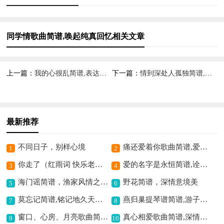
同学情歌曲简谱,唤起纯真回忆相关文章
上一篇：
我的心很乱简谱,表达内心迷茫
下一篇：
情到深处人孤独简谱,尽显孤独深情
最新推荐
不同日子，别样心境
痛还爱着你歌曲简谱,爱而不得的悲歌
1
2
你走了（红雨词 快乐老天曲）歌曲简谱,诉说离别愁绪
爱的名字是永恒简谱,诠释爱情的永恒
3
4
海门谣简谱，渔家风情之歌,
野花简谱，深情意境美
5
6
莫忘记简谱,铭记地久天长意
燕归巢提琴谱简谱,游子思乡之韵
7
8
窗口、心房、月亮歌曲简谱,演绎剧集深情
真心相爱歌曲简谱,深情演绎爱意浓
9
10