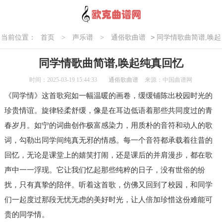
>
当前位置：
首页
>
声乐谱
>
通俗歌曲谱
同学情歌曲简谱,唤起
纯真回忆
同学情歌曲简谱,唤起纯真回忆
时间：2025-03-19 15:44:33
通俗歌曲谱
来源：中国曲谱网
《同学情》这首歌宛如一幅温暖的画卷，缓缓铺陈出校园时光的
珍贵情谊。旋律轻柔舒缓，像是在耳边低语着那些共同度过的青
春岁月。如宁的词曲创作极富感染力，用质朴的音符和动人的歌
词，勾勒出同学间纯真无邪的情感。每一个音符都承载着往昔的
回忆，无论是课堂上的嬉笑打闹，还是课后的并肩漫步，都在歌
声中一一浮现。它让我们忆起那些纯粹的日子，没有世俗的纷
扰，只有真挚的陪伴。听着这首歌，仿佛又回到了校园，和同学
们一起度过那段无忧无虑的美好时光，让人倍加珍惜这份难能可
贵的同学情。