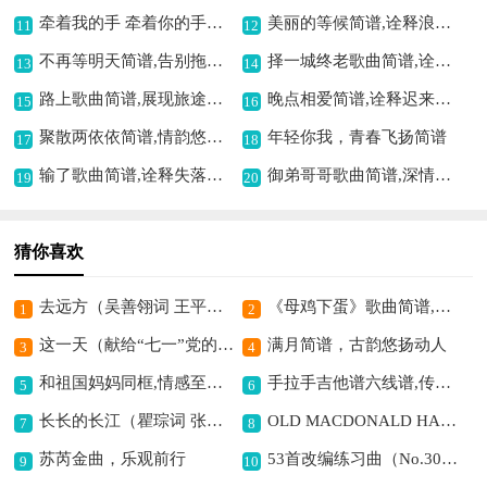
牵着我的手 牵着你的手简谱,传递温暖情谊
美丽的等候简谱,诠释浪漫期待
11
12
不再等明天简谱,告别拖延期待
择一城终老歌曲简谱,诠释爱情之美好
13
14
路上歌曲简谱,展现旅途意境
晚点相爱简谱,诠释迟来深情
15
16
聚散两依依简谱,情韵悠长动人
年轻你我，青春飞扬简谱
17
18
输了歌曲简谱,诠释失落心境
御弟哥哥歌曲简谱,深情寻爱之韵
19
20
猜你喜欢
去远方（吴善翎词 王平曲）歌曲简谱,追寻远方梦想
《母鸡下蛋》歌曲简谱,趣味十足的儿歌
1
2
这一天（献给“七一”党的九十岁生日）歌曲简谱,致敬党的光辉历程
满月简谱，古韵悠扬动人
3
4
和祖国妈妈同框,情感至深歌曲简谱
手拉手吉他谱六线谱,传递团结友爱情
5
6
长长的长江（瞿琮词 张新用曲）歌曲简谱,展现长江磅礴气势
OLD MACDONALD HAD A FARM歌曲简谱,经典儿歌充满童趣
7
8
苏芮金曲，乐观前行
53首改编练习曲（No.30）钢琴谱,经典练习曲之作
9
10