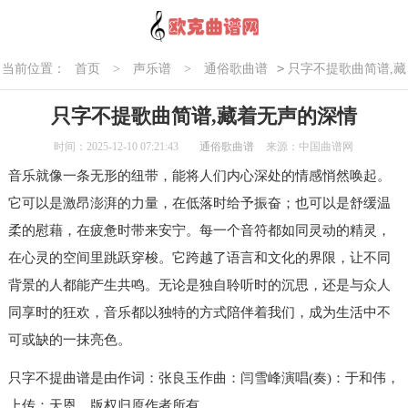
>
当前位置：
首页
>
声乐谱
>
通俗歌曲谱
只字不提歌曲简谱,藏
着无声的深情
只字不提歌曲简谱,藏着无声的深情
时间：2025-12-10 07:21:43
通俗歌曲谱
来源：中国曲谱网
音乐就像一条无形的纽带，能将人们内心深处的情感悄然唤起。
它可以是激昂澎湃的力量，在低落时给予振奋；也可以是舒缓温
柔的慰藉，在疲惫时带来安宁。每一个音符都如同灵动的精灵，
在心灵的空间里跳跃穿梭。它跨越了语言和文化的界限，让不同
背景的人都能产生共鸣。无论是独自聆听时的沉思，还是与众人
同享时的狂欢，音乐都以独特的方式陪伴着我们，成为生活中不
可或缺的一抹亮色。
只字不提曲谱是由作词：张良玉作曲：闫雪峰演唱(奏)：于和伟，
上传：天恩，版权归原作者所有。