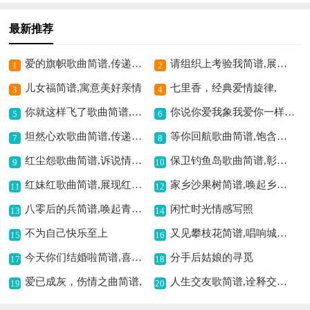
最新推荐
爱的旗帜歌曲简谱,传递温暖爱意
请组织上考验我简谱,展现忠诚决心
1
2
儿女福简谱,寓意美好亲情
七里香，经典爱情旋律,
3
4
你就这样飞了歌曲简谱,唱出自由洒脱情
你说你爱我象我爱你一样简谱,深情爱意的表达
5
6
坦然心欢歌曲简谱,传递豁达心境
等你回航歌曲简谱,饱含深情盼归人
7
8
红尘怨歌曲简谱,诉说情场哀怨
保卫钓鱼岛歌曲简谱,彰显爱国情怀
9
10
红妹红歌曲简谱,展现红火的风情
家乡沙果树简谱,唤起乡情记忆
11
12
八零后的兵简谱,唤起青春回忆
闲忙时光情感写照
13
14
不为自己快乐至上
又见攀枝花简谱,唱响城市风情
15
16
今天你们结婚啦简谱,喜庆祝福满心间
分手后姑娘的寻觅
17
18
爱已成灰，伤情之曲简谱,
人生交友歌简谱,诠释交友真谛
19
20