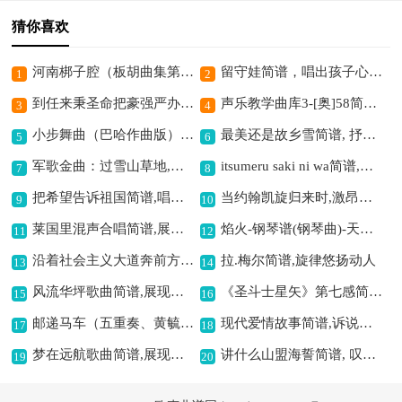
猜你喜欢
河南梆子腔（板胡曲集第九级）胡琴简谱,展现传统戏曲韵味
留守娃简谱，唱出孩子心声,
1
2
到任来秉圣命把豪强严办(谢瑶环谢瑶环唱段,琴谱)(杜近芳演唱版)简谱京剧,展现正义严办豪强
声乐教学曲库3-[奥]58简谱,诠释青春火焰的歌曲
3
4
小步舞曲（巴哈作曲版）长笛简谱,展现优雅古典之韵
最美还是故乡雪简谱, 抒发思乡之情
5
6
军歌金曲：过雪山草地,展现长征艰难历程
itsumeru saki ni wa简谱,蕴含美好期许
7
8
把希望告诉祖国简谱,唱出对祖国的深情
当约翰凯旋归来时,激昂凯旋曲谱呈现
9
10
莱国里混声合唱简谱,展现独特和声魅力
焰火-钢琴谱(钢琴曲)-天使DELIA简谱,绽放浪漫意境
11
12
沿着社会主义大道奔前方（板胡独奏总谱）18简谱,展现奋进昂扬之意
拉.梅尔简谱,旋律悠扬动人
13
14
风流华坪歌曲简谱,展现华坪风采
《圣斗士星矢》第七感简谱, 燃爆热血斗志
15
16
邮递马车（五重奏、黄毓千编曲版）口琴简谱,传递温馨欢快之意
现代爱情故事简谱,诉说爱之悲欢
17
18
梦在远航歌曲简谱,展现逐梦意境
讲什么山盟海誓简谱, 叹誓言难长久
19
20