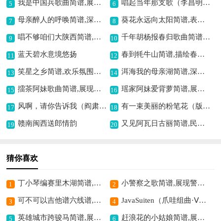
我是中国兵歌曲简谱,展现军人风采
唱起当年那支歌（李昌明词 胡俊成曲）歌曲简谱,唤起往昔美好回忆
5
6
母亲醉人的呼唤简谱,深情母爱之赞歌
葵花永远向太阳简谱,表达忠诚与热爱
7
8
唱不够咱们大陕西简谱,尽显陕西风情
千年胡杨报春归歌曲简谱,展现胡杨迎春之美
9
10
蓝天碧水意境悠扬
春到牦牛山简谱,描绘春日盛景
11
12
笑星之乡简谱,欢乐氛围尽显
洱海我的母亲湖简谱,深情赞美母亲湖
13
14
擂茶阿妹歌曲简谱,展现茶乡风情
瑶家阿妹爱背萝简谱,展现瑶乡风情
15
16
风啊，请你告诉我（阎肃词 程龙曲）歌曲简谱,探寻情感之真谛
有一束美丽的粉笔花（版本一、3/4拍版）歌曲简谱,展现粉笔花之美
17
18
赣南闽西送郎情韵
又见阿瓦日古丽简谱,民族风情浓郁
19
20
猜你喜欢
丁小琴编赛里木湖简谱,展现湖浪意境
小警察之歌简谱,展现警察风采
1
2
可不可以吉他谱六线谱,甜蜜爱恋的音符
JavaSuiten（爪哇组曲·Ⅴ）钢琴谱,展现独特音乐魅力
3
4
英雄城市跨骏马简谱,展现豪迈气概
赶浪花的小姑娘简谱,展现青春活力风采
5
6