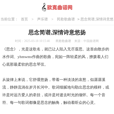
>
当前位置：
首页
>
声乐谱
>
民歌歌曲谱
思念简谱,深情诗意悠
扬
思念简谱,深情诗意悠扬
时间：2025-03-18 10:15:46
民歌歌曲谱
来源：中国曲谱网
《思念》，光是这歌名，就已让人陷入无尽遐思。这首由散步的
水作词、yhmwms作曲的歌曲，宛如一阵轻柔的风，撩拨着人们
心底那最柔软的思念琴弦。
从旋律上来说，它舒缓悠扬，带着一种淡淡的哀愁，似潺潺溪
流，静静流淌在岁月长河中。歌词细腻地勾勒出思念的模样，或
许是对远方爱人的牵挂，或许是对逝去时光的缅怀。每一个音
符、每一句歌词都像是思念的触角，触动着听众的心灵。