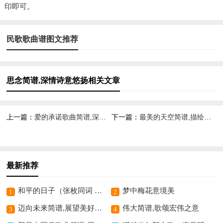
印即可。
民歌歌曲谱图文推荐
思念简谱,深情诗意悠扬相关文章
上一篇：
爱的承诺歌曲简谱,深情诠释爱之约
下一篇：
最美的天空简谱,描绘天空之美
最新推荐
和平的日子（张枚同词 张文秀曲）歌曲简谱,展现和平美好意境
梦中梅花意境美
1
2
迈向未来简谱,展望美好明天
伟大简谱,歌颂宏伟之意
3
4