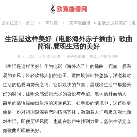
>
当前位置：
首页
>
声乐谱
>
美声歌曲谱
生活是这样美好（电
影海外赤子插曲）歌曲简谱,展现生活的美好
生活是这样美好（电影海外赤子插曲）歌曲
简谱,展现生活的美好
时间：2025-03-17 22:31:59
美声歌曲谱
来源：中国曲谱网
《生活是这样美好》作为电影《海外赤子》的插曲，宛如一股温
暖的春风，轻轻吹拂人们的心田。歌曲旋律轻快悠扬，洋溢着对
生活的热爱与赞美之情。它以欢快的节奏，展现出生活中那些美
好的瞬间，让听众感受到无尽的喜悦与希望。歌词质朴而动人，
简单的话语描绘出生活的斑斓色彩。在电影的情境中，这首歌更
像是一份对祖国深深眷恋的情感寄托，激励着人们积极乐观地面
对生活。即便历经风雨，也能在歌声中找到力量，坚信生活定会
如歌曲所唱般美好。