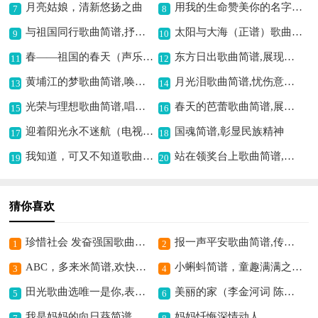
月亮姑娘，清新悠扬之曲
用我的生命赞美你的名字（歌剧红河谷丹珠的咏叹调）歌曲简谱,深情咏叹生命赞歌
7
8
与祖国同行歌曲简谱,抒发爱国深情
太阳与大海（正谱）歌曲简谱,展现海天之壮美
9
10
春——祖国的春天（声乐组曲祖国四季之一）（正谱）歌曲简谱,展现祖国春之韵
东方日出歌曲简谱,展现日出磅礴之美
11
12
黄埔江的梦歌曲简谱,唤起都市之梦情
月光泪歌曲简谱,忧伤意境动人
13
14
光荣与理想歌曲简谱,唱响时代豪情
春天的芭蕾歌曲简谱,展现春之浪漫
15
16
迎着阳光永不迷航（电视剧女船长主题歌）歌曲简谱,展现逐梦信念
国魂简谱,彰显民族精神
17
18
我知道，可又不知道歌曲简谱,主题深意耐寻味
站在领奖台上歌曲简谱,荣耀时刻的赞歌
19
20
猜你喜欢
珍惜社会 发奋强国歌曲简谱,激发爱国奋进情
报一声平安歌曲简谱,传递温暖问候
1
2
ABC，多来米简谱,欢快学唱经典
小蝌蚪简谱，童趣满满之曲,
3
4
田光歌曲选唯一是你,表达专属爱意
美丽的家（李金河词 陈一鸣曲）歌曲简谱,展现家的美好意境
5
6
我是妈妈的向日葵简谱,温暖亲情之歌
妈妈忏悔深情动人