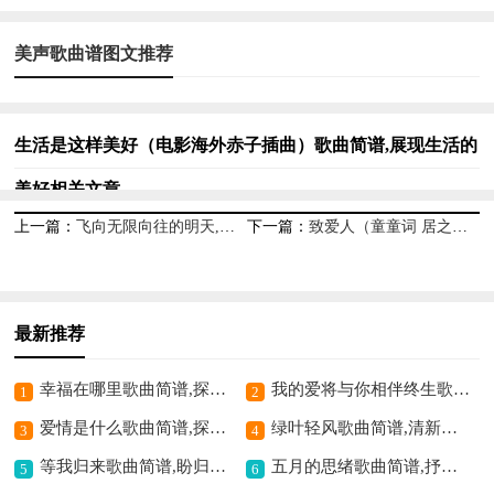
美声歌曲谱图文推荐
生活是这样美好（电影海外赤子插曲）歌曲简谱,展现生活的
美好相关文章
上一篇：
飞向无限向往的明天,憧憬美好未来
下一篇：
致爱人（童童词 居之浩曲）歌曲简谱,深情诉说爱之意
最新推荐
幸福在哪里歌曲简谱,探寻幸福之意
我的爱将与你相伴终生歌曲简谱,深情爱意相伴一生
1
2
爱情是什么歌曲简谱,探寻爱情真谛
绿叶轻风歌曲简谱,清新自然之美
3
4
等我归来歌曲简谱,盼归之意动人
五月的思绪歌曲简谱,抒发内心的情愫
5
6