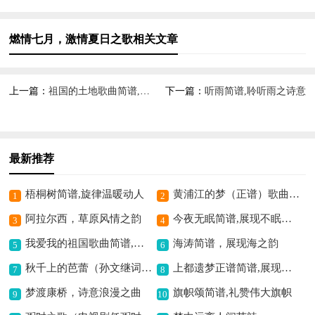
燃情七月，激情夏日之歌相关文章
上一篇：
祖国的土地歌曲简谱,颂赞大地之深情
下一篇：
听雨简谱,聆听雨之诗意
最新推荐
梧桐树简谱,旋律温暖动人
黄浦江的梦（正谱）歌曲简谱,展现浦江之梦情
1
2
阿拉尔西，草原风情之韵
今夜无眠简谱,展现不眠之美
3
4
我爱我的祖国歌曲简谱,爱国情怀满溢
海涛简谱，展现海之韵
5
6
秋千上的芭蕾（孙文继词 范景治曲）歌曲简谱,展现梦幻芭蕾意境
上都遗梦正谱简谱,展现古都遗韵
7
8
梦渡康桥，诗意浪漫之曲
旗帜颂简谱,礼赞伟大旗帜
9
10