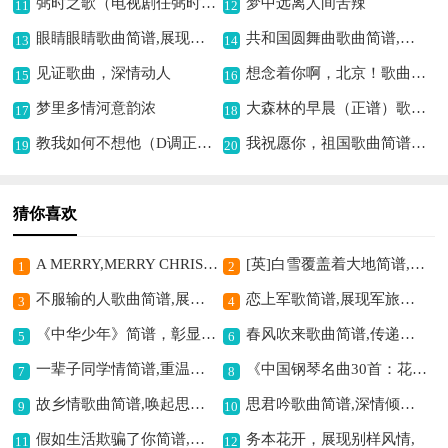
弼时之歌（电视剧任弼时主题歌）歌曲简谱,缅怀伟人经典旋律
梦中远离人间苦辣
11
12
眼睛眼睛歌曲简谱,展现牧歌意境
共和国圆舞曲歌曲简谱,展现和谐美好意境
13
14
见证歌曲，深情动人
想念着你啊，北京！歌曲简谱,抒发对京的思念
15
16
梦里多情河意韵浓
大森林的早晨（正谱）歌曲简谱,展现森林晨之美
17
18
教我如何不想他（D调正谱、二声部）歌曲简谱,深情表达相思意
我祝愿你，祖国歌曲简谱,传递爱国深情
19
20
猜你喜欢
A MERRY,MERRY CHRISTMAS TO YOU歌曲简谱,欢快圣诞祝福曲
[英]白雪覆盖着大地简谱,展现别样冬日意境
1
2
不服输的人歌曲简谱,展现奋斗精神
恋上军歌简谱,展现军旅深情
3
4
《中华少年》简谱，彰显爱国情,
春风吹来歌曲简谱,传递温暖意境
5
6
一辈子同学情简谱,重温同窗情谊
《中国钢琴名曲30首：花鼓》钢琴谱,展现独特民族风情
7
8
故乡情歌曲简谱,唤起思乡情怀
思君吟歌曲简谱,深情倾诉相思情
9
10
假如生活欺骗了你简谱,传递乐观希望情
务本花开，展现别样风情,
11
12