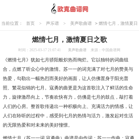
>
当前位置：
首页
>
声乐谱
>
美声歌曲谱
燃情七月，激情夏日
之歌
燃情七月，激情夏日之歌
时间：2025-03-17 21:07:41
美声歌曲谱
来源：中国曲谱网
《燃情七月》犹如七月骄阳般炽热而绚烂。它以独特的词曲组
合，点燃了听众心中的激情。苏一一的词充满了对七月的赞美与
热爱，勾勒出一幅热烈而美好的画面，让人仿佛置身于阳光普
照、繁花似锦的七月。寇勇的曲更是为这首歌注入了鲜活的生命
力，旋律激昂向上，节奏欢快有力，仿佛是七月的鼓点，敲打着
人们的心房。整首歌传递出一种积极向上、充满活力的情感，让
人们在聆听的过程中，感受到七月的热情与活力，激发起对生活
的无限热爱和对未来的美好憧憬。
燃情七月（苏一一词 寇勇曲）曲谱是由作词：苏一一作曲：寇勇