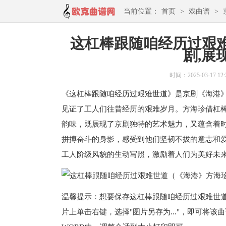
当前位置：
首页
>
戏曲谱
>
这杠棒跟随咱经历过艰难
剧,展
时间：2025-03-17 12:
《这杠棒跟随咱经历过艰难世道》是京剧《海港
见证了工人们往昔经历的艰难岁月。方海珍借杠
韵味，既展现了京剧独特的艺术魅力，又蕴含着
拼搏奋斗的身影，感受到他们坚韧不拔的意志和
工人阶级风貌的生动写照，激励着人们为美好未
温馨提示：想要保存这杠棒跟随咱经历过艰难世道
片上单击右键，选择"图片另存为..."，即可将