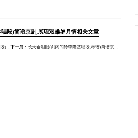
唱段)简谱京剧,展现艰难岁月情相关文章
争精神
下一篇：
长天垂泪眼(剑阁闻铃李隆基唱段,琴谱)简谱京剧,尽显帝王悲戚情