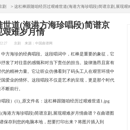
>
京剧
这杠棒跟随咱经历过艰难世道(海港方海珍唱段)简谱京剧,展现艰
世道(海港方海珍唱段)简谱京
现艰难岁月情
22:27
京剧
来源：中国曲谱网
》中方海珍的经典唱段。这段唱词中，杠棒是重要的象征，它
棒抒发了对往昔的感慨和对当下责任的担当。旋律激昂且富有
时代的精神力量。它让听众仿佛看到了码头工人在艰苦环境中
爱国爱业的情怀。这段唱段不仅是艺术的呈现，更是那个时代
来不断前行。
(海港方海珍唱段)简谱京剧,展现艰难岁月情曲谱？在曲谱图
该曲谱保存到您的电脑本地，想要打印出来？将图片插入到