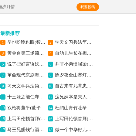
难岁月情
我要投稿
最新推荐
早也盼晚也盼(智取威虎山李勇奇唱段,京胡曲谱)简谱京剧,盼解放豪情满怀
学天文习兵法简谱京剧,展现诸葛智谋
1
2
黄金台第三场简谱京剧,展现忠义之情怀
自幼儿生长在梅龙镇(梅龙镇选段,琴谱)简谱京剧,展现小镇风情
3
4
说了些好言语奴才他不信(钓金龟康氏唱段)简谱京剧,尽显老旦韵味
并非小弟惧强梁(野猪林林冲唱段)简谱京剧,展现林冲不屈志
5
6
革命现代京剧海港主要唱段：共产党毛主席恩比天高(第六场 马洪亮唱段)简谱京剧,颂党恩情意深长
除夕夜全山寨灯火一片(智取威虎山选段,京胡伴奏谱)简谱京剧,展现山寨热闹氛围
7
8
习天文学兵法简谱京剧,展现智慧谋略
自古来有几辈忠臣良将(文天祥选段,琴谱)简谱京剧,展现忠臣浩然正气
9
10
十三妹之能仁寺第五场(王瑶卿演出本)简谱京剧,展现侠义风采
这兄妹本是夫人话(红娘红娘唱段)简谱京剧,展现红娘机智风采
11
12
双枪将董平(董平唱段)简谱京剧,尽显英雄豪情
杜鹃山青竹吐翠简谱京剧,展现山林意境美
13
14
上写田伦顿首拜(四进士宋士杰唱腔)简谱京剧,尽显经典韵味
上写田伦顿首拜(四进士宋士杰唱段,京胡伴奏谱)简谱京剧,韵味醇厚显情义
15
16
马王兄赐饯行酒简谱京剧,展现豪迈忠义情
做一个中华好儿女(平原作战小英唱段)简谱京剧,展现英雄儿女气概
17
18