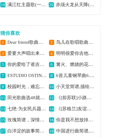
满江红主题歌(一)简谱京剧,豪情壮志满曲风
赤须火龙从天降(大探二·大保国选段,琴谱)简谱京剧,展现磅礴气势
19
20
猜你喜欢
Dear friend歌曲简谱,传递真挚友情
鸟儿在歌唱歌曲简谱,展现欢快之景
1
2
爱要大声唱出来简谱,唱出心中爱之意
明明很爱你吉他谱六线谱,甜蜜爱情的乐章
3
4
你的爱给了谁吉他谱六线谱,探寻爱之归宿
篝火、燃烧的花朵歌曲简谱,展现热烈的意境
5
6
ESTUDIO OSTINATO(En la mayor)（古典吉他）吉他谱六线谱,古典吉他悠扬之韵
6首儿童钢琴曲6.F大调,充满童趣的乐章
7
8
校园时光，难忘青春岁月,
小天堂简谱,描绘梦幻之境
9
10
田光歌曲选48就是这个样,展现别样风格
《[前苏联]小路》歌曲简谱,经典苏联歌曲旋律
11
12
七绝·为女民兵题照(京歌)简谱京剧,展现巾帼英姿
《[苏格兰]友谊地久天长》歌曲简谱,经典友谊之歌
13
14
玫瑰简谱，深情满溢
你是我不想放掉的快乐,唱出不舍的情感
15
16
白洋淀的故事简谱,谱写水乡动人情
中国进行曲简谱,激昂奋进之曲
17
18