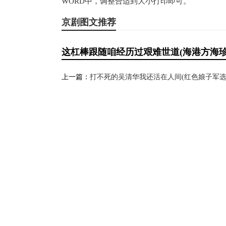
WORD中，调整合适到大小打印即可。
京剧图文推荐
这杠棒跟随咱经历过艰难世道(海港方海珍
上一篇：
打不死的吴清华我还活在人间(红色娘子军选段)简谱京剧,展现顽强抗