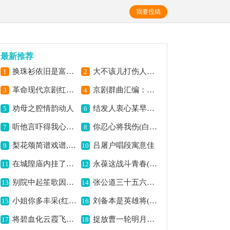
我要投稿
最新推荐
换珠衫依旧是富贵容样(锁麟囊选段,恒流星琴谱)简谱京剧,展现富贵雍容意境
大不该儿打伤人把大祸闯下 (李逵探母李母唱段)简谱京剧, 唱出家母担忧情
1
2
革命现代京剧红色娘子军全剧主旋律乐谱之第五场 山口阻击简谱京剧,展现战斗激昂意境
京剧群曲汇编：江儿水(3首)简谱京剧,曲调悠扬韵味足
3
4
劝母之腔情韵动人
结发人衷心某早知晓(野猪林林冲,张氏唱段)简谱京剧,诉夫妻情深之意
5
6
听他言吓得我心惊胆怕(捉放曹选段,琴谱)简谱京剧,展现惊恐之情境
你忍心将我伤(白蛇传选段)简谱京剧,情伤之感动人弦
7
8
梨花颂简谱戏谱,演绎经典梨园情
吕屠户唱段寓意佳
9
10
在城隍庙内挂了号(打棍出箱选段,琴谱)简谱京剧,展现落魄之境遇
永葆这战斗青春(红色娘子军选段,琴谱)简谱京剧,展现革命斗志情
11
12
别院中起笙歌因风送听(梅妃江采苹唱腔)简谱京剧,尽显哀怨意境
张公道三十五六子有靠(打侄上坟陈伯愚唱段,琴谱)简谱京剧,展现亲情深厚意
13
14
小姐你多丰采(红娘红娘唱腔)简谱京剧,展现红娘俏皮风情
刘备本是英雄将(徐母骂曹选段,徐母唱段,龚云甫演唱版)简谱京剧,展现英雄气概
15
16
将碧血化云霞飞向朝阳(蝶恋花第九场 杨开慧唱段)简谱京剧,展现英烈豪情
捉放曹一轮明月照窗下(京剧捉放曹选段,琴谱)简谱京剧,尽显月夜之幽情
17
18