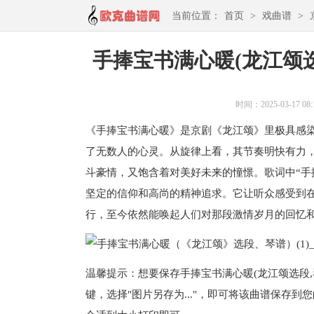
当前位置：
首页
>
戏曲谱
>
手捧宝书满心暖(龙江颂选
时间：2025-03-17 08:
《手捧宝书满心暖》是京剧《龙江颂》里极具感
了无数人的心灵。从旋律上看，其节奏明快有力
斗豪情，又饱含着对美好未来的憧憬。歌词中“手
坚定的信仰和高尚的精神追求。它让听众感受到
行，至今依然能唤起人们对那段激情岁月的回忆
温馨提示：想要保存手捧宝书满心暖(龙江颂选段,
键，选择"图片另存为..."，即可将该曲谱保存