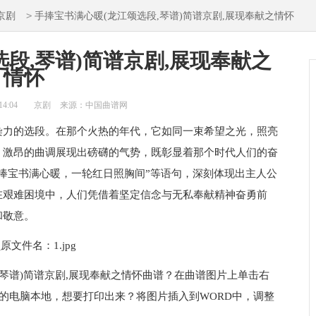
>
京剧
手捧宝书满心暖(龙江颂选段,琴谱)简谱京剧,展现奉献之情怀
段,琴谱)简谱京剧,展现奉献之
情怀
14:04
京剧
来源：中国曲谱网
染力的选段。在那个火热的年代，它如同一束希望之光，照亮
，激昂的曲调展现出磅礴的气势，既彰显着那个时代人们的奋
捧宝书满心暖，一轮红日照胸间”等语句，深刻体现出主人公
在艰难困境中，人们凭借着坚定信念与无私奉献精神奋勇前
和敬意。
琴谱)简谱京剧,展现奉献之情怀曲谱？在曲谱图片上单击右
到您的电脑本地，想要打印出来？将图片插入到WORD中，调整