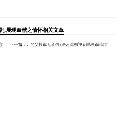
京剧,展现奉献之情怀相关文章
豪情
下一篇：
儿的父投军无音信 (汾河湾柳迎春唱段)简谱京剧,盼夫归情思悠长