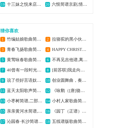
十三妹之悦来店简谱京剧,展现侠义豪情
六恨简谱京剧,情怨恨愁尽显
19
20
猜你喜欢
竹编姑娘歌曲简谱,描绘美好姑娘形象
拉骆驼的黑小伙歌曲简谱,展现别样民族风情
1
2
青春飞扬歌曲简谱,活力青春之赞歌
HAPPY CHRISTMAS,LITTLE FRIEND歌曲简谱,欢快圣诞祝福曲
3
4
黄莺咏春歌曲简谱,描绘春日之灵动
不再见吉他谱,离别伤感之韵
5
6
40曾有一段时光（双谱）歌曲简谱,回忆往昔美好时光
[前苏联]我走向急流的河畔简谱,展现别样异域风情
7
8
说了些好言语奴才他不信(钓金龟康氏唱段)简谱京剧,尽显老旦韵味
创业圆舞曲，奏响奋斗乐章
9
10
蓝天太阳歌声简谱,二部轮唱韵味足
《咏鹅（[唐]骆宾王词 吴磊曲）》歌曲简谱,经典唐诗别样演绎
11
12
小枣树简谱,二部轮唱佳作
小村人家歌曲简谱,描绘乡村惬意生活
13
14
亲亲黄河水简谱,歌颂母亲河情
《园丁（正谱）》歌曲简谱,歌颂辛勤园丁之作
15
16
沁园春·长沙简谱,激昂展现青春志
五线谱版歌曲简谱,展现音乐独特魅力
17
18