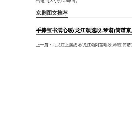
合适到大小打印即可。
京剧图文推荐
手捧宝书满心暖(龙江颂选段,琴谱)简谱
上一篇：
九龙江上摆战场(龙江颂阿莲唱段,琴谱)简谱京剧,展现龙江斗争