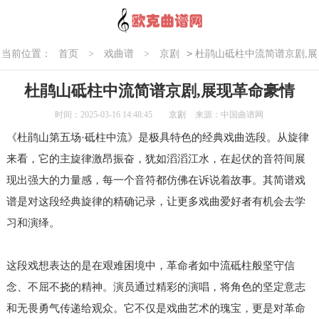
>
当前位置：
首页
>
戏曲谱
>
京剧
杜鹃山砥柱中流简谱京剧,展
现革命豪情
杜鹃山砥柱中流简谱京剧,展现革命豪情
时间：2025-03-16 14:48:45
京剧
来源：中国曲谱网
《杜鹃山第五场·砥柱中流》是极具特色的经典戏曲选段。从旋律
来看，它的主旋律激昂振奋，犹如滔滔江水，在起伏的音符间展
现出强大的力量感，每一个音符都仿佛在诉说着故事。其简谱戏
谱是对这段经典旋律的精确记录，让更多戏曲爱好者有机会去学
习和演绎。
这段戏想表达的是在艰难困境中，革命者如中流砥柱般坚守信
念、不屈不挠的精神。演员通过精彩的演唱，将角色的坚定意志
和无畏勇气传递给观众。它不仅是戏曲艺术的瑰宝，更是对革命