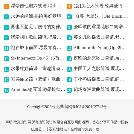
浮夸吉他谱六线谱,唱出孤独心声
[意]负心人简谱,经典爱情悲歌
3
4
永远的绿洲,描绘美好意境
《[美]老黑奴（Old Black Joe）（汉英文对照）》歌曲简谱,经典歌曲蕴含深情
5
6
再也不想见，伤情的旋律,
会唱歌的鸢尾花歌曲简谱,诗意浪漫之旋律
7
8
我爱祖国歌曲简谱,抒发爱国深情
英文儿歌摇篮曲简谱,舒缓助眠的旋律
9
10
跑在城市前面,尽显青春活力
AlbumfortheYoungOp.39钢琴谱,儿童钢琴曲集波尔卡
11
12
SixIntermezziOp.45（6首间奏曲·5）钢琴谱,感受浪漫音乐魅力
夜晚的北京歌曲简谱,展现京城夜色魅力
13
14
水果娃娃简谱，童趣满满歌曲,
中国工人之歌简谱,展现工人风采
15
16
32美丽之路（双谱）歌曲简谱,展现美丽之境
丁小琴编摇篮曲简谱,静谧温馨的摇篮曲
17
18
Arminius钢琴谱,激昂旋律扣人心
靶场春潮歌曲简谱,展现别样军旅情
19
20
欧克曲谱网
Copyright©
2026
豫ICP备2021027545号
声明:欧克曲谱网所有曲谱简谱均聚合自互联网曲谱网，旨在分享和传播中国传
统曲艺，非盈利性站点！全站曲谱免费下载！