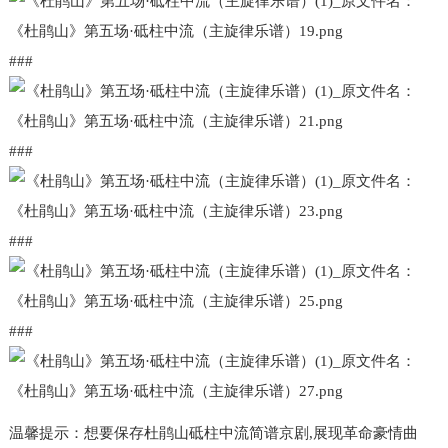
###
###
###
###
温馨提示：想要保存杜鹃山砥柱中流简谱京剧,展现革命豪情曲