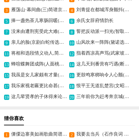
雁荡山·幕间曲(三)简谱京剧,展现山水之韵
刘青提在都城浑身颤抖(目连救母选段,琴谱)简谱京剧,尽显惶恐悲切情
3
4
捧一盏热茶儿寒肠回暖(八珍汤选段,琴谱)简谱京剧,温暖治愈显真情
佘氏女辞府情韵长
5
6
没来由遭刑宪受此大难(窦娥冤选段,程砚秋演唱版,琴谱)简谱京剧,诉说冤屈悲怆情
誓把反动派一扫光(智取威虎山选段,琴谱)简谱京剧,彰显革命豪情
7
8
亲儿的脸(京剧白蛇传选段青衣唱腔+弦乐伴奏)简谱京剧,深情母爱之写照
山风吹来一阵阵(黛诺选段,琴谱)简谱京剧,展现山林之韵味
9
10
将相和选段情义动人,简谱京剧
指着西凉高声骂(武家坡选段,琴谱)简谱京剧, 尽显武将豪迈情
11
12
蜂喧蝶舞团成阵(人面桃花杜宜春唱腔)简谱京剧,展现欢快蝶舞之景
这几天到番营有巧遇(断臂说书王佐唱段)简谱京剧,展现忠义之豪情
13
14
我虽是女儿家颇有才量(生死恨韩玉酿唱段,琴谱)简谱京剧,展现女子才情
更鼓鸣寒梆响令人心颤(岳飞夫人李淑贞唱段,琴谱)简谱京剧,尽显凄凉哀怨情
15
16
我乐家视老匾更比命甚(风雨同仁堂乐徐氏唱段,琴谱)简谱京剧,唱出家族深情
恨平王无道乱楚宫(文昭关选段,琴谱)简谱京剧,展现乱世之恨
17
18
这几辈贤孝的子休得来论(钓金龟康氏唱段)简谱京剧, 彰显贤孝之意
三年前你为赶考奔京城(秦香莲秦香莲唱段,琴谱)简谱京剧,展现赶考离乡情
19
20
猜你喜欢
傈僳边寨美如画歌曲简谱,展现边寨秀丽风光
我要去当兵（石作良词 黎荣军曲）歌曲简谱,展现参军壮志豪情
1
2