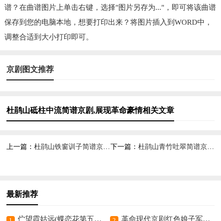
谱？在曲谱图片上单击右键，选择"图片另存为..."，即可将该曲谱
保存到您的电脑本地，想要打印出来？将图片插入到WORD中，
调整合适到大小打印即可。
京剧图文推荐
杜鹃山砥柱中流简谱京剧,展现革命豪情相关文章
上一篇：
杜鹃山铁窗训子简谱京剧,展现革命深情
下一篇：
杜鹃山青竹吐翠简谱京剧,展现山林意境美
最新推荐
伫望霞姑远(蝶恋花第五场 终曲伴唱段)简谱京剧,寄情思盼远人
革命现代京剧红色娘子军全剧主旋律乐谱之第六场 战斗前进简谱京剧,展现战斗激昂意境
1
2