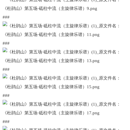
###
###
###
###
###