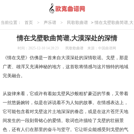
>
当前位置：
首页
>
声乐谱
>
民歌歌曲谱
情在戈壁歌曲简谱,大
漠深处的深情
情在戈壁歌曲简谱,大漠深处的深情
时间：2025-12-10 14:28:23
民歌歌曲谱
来源：中国曲谱网
《情在戈壁》仿佛是一首来自大漠深处的深情歌谣。戈壁，那是
广袤、雄浑又充满神秘的地方，这首歌将情感与这片独特的地域
完美融合。
从旋律来看，它或许有着如戈壁风沙般粗犷豪迈的节奏，又带着
一丝悠扬婉转，似是在诉说着不为人知的故事。在情感表达上，
它可能包含着对戈壁这片土地深深的眷恋，或是在这片苍茫天地
间发生的一段刻骨铭心的爱情。歌词也许描绘了戈壁的壮丽景
色，还有人们在那里的奋斗与坚守。它让听众能感受到戈壁的气