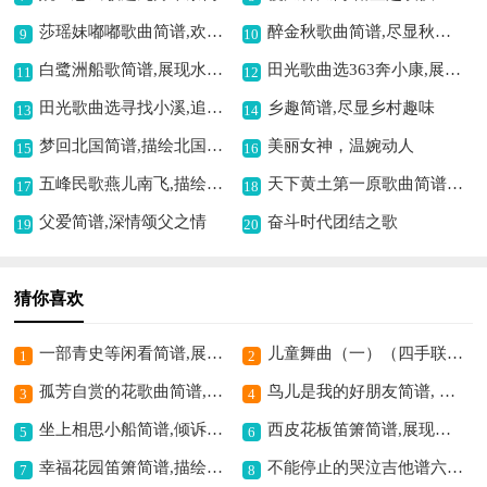
莎瑶妹嘟嘟歌曲简谱,欢快旋律传童真
醉金秋歌曲简谱,尽显秋日之浪漫
9
10
白鹭洲船歌简谱,展现水乡风情
田光歌曲选363奔小康,展现希望之景
11
12
田光歌曲选寻找小溪,追寻自然之美
乡趣简谱,尽显乡村趣味
13
14
梦回北国简谱,描绘北国之梦
美丽女神，温婉动人
15
16
五峰民歌燕儿南飞,描绘美好自然景
天下黄土第一原歌曲简谱,展现黄土雄浑之美
17
18
父爱简谱,深情颂父之情
奋斗时代团结之歌
19
20
猜你喜欢
一部青史等闲看简谱,展现东周风云
儿童舞曲（一）（四手联弹）简谱,充满童趣活力
1
2
孤芳自赏的花歌曲简谱,展现独美之韵味
鸟儿是我的好朋友简谱, 传递纯真友谊情
3
4
坐上相思小船简谱,倾诉相思柔情
西皮花板笛箫简谱,展现京剧活泼韵律
5
6
幸福花园笛箫简谱,描绘温馨美好之景
不能停止的哭泣吉他谱六线谱,倾诉悲伤之情
7
8