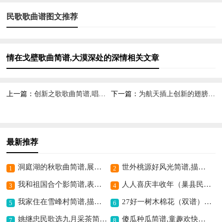
民歌歌曲谱图文推荐
情在戈壁歌曲简谱,大漠深处的深情相关文章
上一篇：
创新之歌歌曲简谱,唱响创新的旋律
下一篇：
为航天插上创新的翅膀歌曲简谱,激发航天创新豪情
最新推荐
洞庭湖的秋歌曲简谱,展现秋湖之美
世外桃源好风光简谱,描绘田园美意境
1
2
我和祖国合个影简谱,表达爱国深情
人人喜庆丰收年（巢县民歌）歌曲简谱,展现丰收喜悦情
3
4
我家住在雪峰村简谱,描绘乡村好风光
27好一树木棉花（双谱）歌曲简谱,展现木棉之美
5
6
姚继忠民歌选九月采茶简谱,展现重阳风情
傻瓜种瓜简谱,童趣欢快之曲
7
8