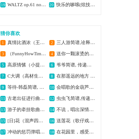
WALTZ op.61 no.1简谱, 展现华尔兹之美
快乐的哆嗦(炫技版)-俊俊简谱,传递欢快好心情
19
20
猜你喜欢
真情比酒浓（王懳编曲）胡琴简谱, 诠释真挚情感之美
三人游简谱,诠释别样情感
1
2
（FunnyHowTimeSlipsAway）萨克斯简谱，时光悄然流逝之曲
送你一颗滚烫的心简谱,传递炽热情感
3
4
高原情愫（小提琴+钢琴伴奏）提琴简谱,抒发高原深情厚谊
爷爷简谱, 传递亲情温暖
5
6
C大调（高材生）进行曲简谱,展现青春奋进意
在那遥远的地方 歌曲类 简谱简谱, 传达遥远的思念
7
8
等待-韩磊简谱, 深情抒发盼意
会唱歌的金葫芦（小合奏）葫芦丝简谱,展现欢快童真之境
9
10
古老出征进行曲《军乐总谱》线简谱,展现激昂军乐情
虫虫飞简谱,传递童真美好
11
12
游子的牵挂歌曲简谱,饱含思乡深情
不说，唱出深情离别
13
14
[日]花（混声四部合唱）简谱,展现别样歌曲意境
送莲花（歌仔戏曲调）（箫）笛箫简谱,传递歌仔戏的温情
15
16
冲动的惩罚弹唱谱,尽显爱恨情仇
在花园里，感受自然美好
17
18