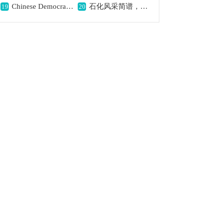
Chinese Democracy简谱, 表达自由之精神
石化风采简谱，展现别样风采,
19
20