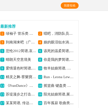
我要投稿
最新推荐
绿袖子 管乐类 萨克斯管简谱,传达浪漫的情思
唱吧，消防队员简谱,歌颂消防英雄情
1
2
到南湖来吧（广场舞曲）简谱,感受欢快氛围
娘的眼泪似水淌简谱,饱含思念与哀愁
3
4
悲怆2012简谱,哀伤情感之韵
该死的温柔简谱, 诉说爱之伤痛
5
6
晴朗天空意境美
你是我的梦简谱,传递梦幻情感
7
8
爱情退色时简谱, 演绎爱之消逝
牧羊姑娘简谱, 展现田园之美
9
10
精灵之舞-窨樂寶寶简谱,展现灵动之美
Run - Leona Lewis 修正版 - 钢琴谱(钢琴曲) - Leona Lewis简谱, 歌曲传递坚韧情
11
12
《FranDance》萨克斯简谱,充满异域风情的旋律
摇篮曲 键盘类 钢琴简谱,传递温馨之梦乡
13
14
苏堤漫步之打击乐分谱2简谱,展现苏堤动感之美
阳光姑娘简谱,展现青春活力
15
16
某某简谱, 传达深情意境
百年孤寂 歌曲类 简谱简谱, 诠释孤独心境
17
18