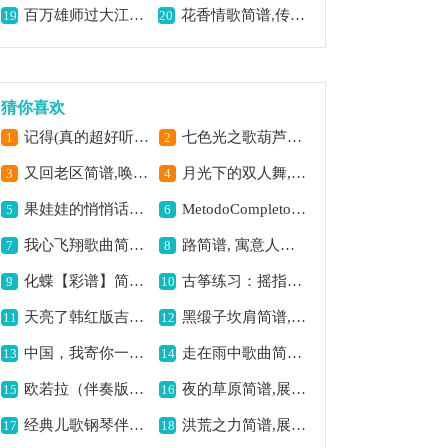
百万雄师过大江月琴主谱简谱,展现磅礴气势
花香情歌简谱,传递浪漫深情
19
20
猜你喜欢
记得(真的超好听)简谱,旋律动人有深意
七色光之歌葫芦丝简谱, 描绘多彩童年时光
1
2
又回老区简谱,唤起老区回忆
月光下的双人舞,浪漫优雅的旋律
3
4
果娃娃的悄悄话简谱,童趣满满的歌曲
MetodoCompletoOp.27 - 3吉他谱六线谱,古典韵味十足之作
5
6
我心飞翔歌曲简谱,展现壮志豪情
路简谱, 寓意人生旅程
7
8
化蝶【彩谱】简谱,演绎浪漫爱情
古筝练习：摇指练习（7）古筝古琴简谱,提升摇指技巧意境
9
10
天亮了韩红版吉他谱,感人至深催泪曲
黑缎子坎肩简谱,展现质朴风情
11
12
中国，我寄你一张生日卡（正谱）简谱,表达爱国深情
走在雨中歌曲简谱,雨中漫步的旋律
13
14
欧若拉（伴奏版）钢琴谱,北欧神话的音乐呈现 欧若拉（伴奏版）钢琴谱,奇幻美妙的旋律之旅 欧若拉（伴奏版）钢琴谱,极光女神的音乐诗篇
夜的草原简谱,展现草原夜色美
15
16
经典儿歌钢琴伴奏：数鸭子,唤起童年欢乐记忆
洪荒之力简谱,展现磅礴气势
17
18