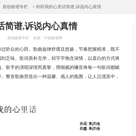
>
>
原创曲谱专栏
听听我的心里话简谱,诉说内心真情
话简谱,诉说内心真情
2
原创曲谱专栏
来源：中国曲谱网
拂过听众的心田。歌曲旋律舒缓且悠扬，节奏把握精准，既不
感到乏味。歌词质朴无华，却字字饱含深情，以直白的方式将
鸣。歌手的演唱深情而真挚，用细腻的嗓音将每一句歌词都赋
声。整首歌曲营造出一种温馨、感人的氛围，让人沉浸其中，