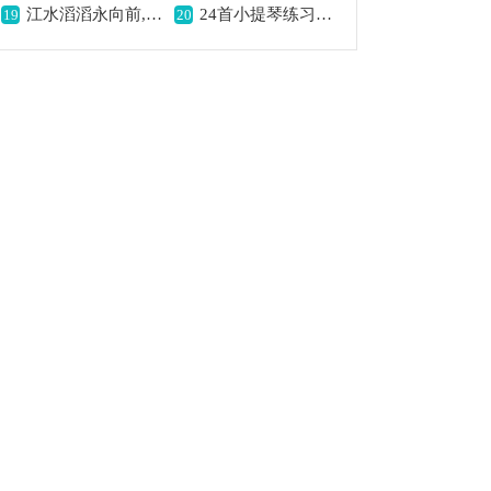
江水滔滔永向前,展现豪迈气势
24首小提琴练习曲之7提琴简谱,展现音乐练习之美
19
20