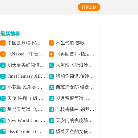
我要投稿
最新推荐
中国是只唱不完的歌简谱, 颂赞祖国情悠长
不生气歌 佛歌 彩谱简谱,传递平和宁静之意
1
2
《Naked（中音萨克斯）》萨克斯简谱,展现别样音乐风情
《再回首》-指法版-钢琴谱(钢琴曲)-林文信简谱,回首过往情难忘
3
4
明天更美好简谱,寓意生活向好
大河涨水沙浪沙简谱,展现水涨之壮阔
5
6
Final Fantasy XIII The Promise简谱, 展现梦幻之约
我和你简谱,传递友好情谊
7
8
小花鼓 民乐类 二胡简谱,传递欢快氛围
西班牙女郎 键盘类 手风琴简谱,展现热情风情
9
10
天使 许巍（ 编 ）简谱,传递温暖与希望
岁月留痕简谱, 记录时光韵味
11
12
星期天简谱, 传递轻松氛围
一枝梅插曲-钢琴谱(钢琴曲)-李尊基简谱, 舒缓旋律寄深情
13
14
New World Concerto-简谱,展现新世界风采
天安门的夜晚简谱, 展现京城夜之美
15
16
kiss the rain（C调） C调简谱, 传递浪漫意境
望着天空的女孩简谱,憧憬美好未来
17
18