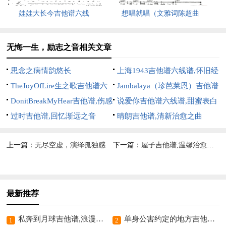
娃娃大长今吉他谱六线
想唱就唱（文雅词陈超曲
无悔一生，励志之音相关文章
思念之病情韵悠长
上海1943吉他谱六线谱,怀旧经
TheJoyOfLire生之歌吉他谱六
典意境浓
Jambalaya（珍芭莱恩）吉他谱
线谱,传递生命之喜悦
DonitBreakMyHear吉他谱,伤感
六线谱,展现乡村风情
说爱你吉他谱六线谱,甜蜜表白
深情之作
过时吉他谱,回忆渐远之音
之歌
晴朗吉他谱,清新治愈之曲
上一篇：
无尽空虚，演绎孤独感
下一篇：
屋子吉他谱,温馨治愈之曲
最新推荐
私奔到月球吉他谱,浪漫甜蜜之乐章
单身公害约定的地方吉他谱六线谱温馨之意，个性十足
1
2