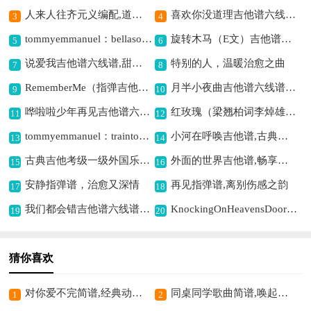
人来人往齐元义编配,道尽聚散之意
喜欢你没道理吉他谱六线谱,甜蜜告白超动人
3
4
tommyemmanuel：bellasoave吉他谱六线谱,旋律悠扬动人
旋转木马（E文）吉他谱六线谱,异域旋律的浪漫
5
6
说爱我吉他谱六线谱,甜蜜爱意的旋律
特别的人，温暖治愈之曲
7
8
RememberMe（指弹吉他谱）吉他谱六线谱,饱含深情的旋律
月半小夜曲吉他谱六线谱,哀伤深情的经典曲
9
10
哗啦啦少年再见吉他谱六线谱,青春告别之歌
红玫瑰（梁翘柏词李焯雄曲、倪琅编配版）吉他谱六线谱,唱出深情遗憾
11
12
tommyemmanuel：traintodusseldorf（指弹吉它）吉他谱六线谱,指弹经典韵味浓
小河在呼唤吉他谱,古典名曲之韵
13
14
古典吉他考级一级外国乐曲C组吉他谱六线谱,展现异域音乐风情
外面的世界吉他谱,畅享爵士风情
15
16
安静指弹谱，治愈又深情
再见指弹谱,离别伤感之韵
17
18
我们都会错吉他谱六线谱,诠释犯错感悟
KnockingOnHeavensDoor吉他谱,经典旋律动人心
19
20
猜你喜欢
对你爱不完简谱,经典动感超好听
同桌同学歌曲简谱,唤起校园回忆
1
2