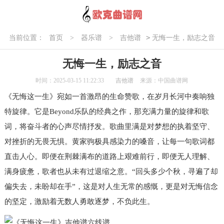
>
当前位置：
首页
>
器乐谱
>
吉他谱
无悔一生，励志之音
无悔一生，励志之音
时间：2025-03-15 11:22:33
吉他谱
来源：中国曲谱网
《无悔这一生》宛如一首激昂的生命赞歌，在岁月长河中奏响独
特旋律。它是Beyond乐队的经典之作，那充满力量的旋律和歌
词，将奋斗者的心声尽情抒发。歌曲里满是对梦想的执着坚守、
对挫折的无畏无惧。黄家驹极具感染力的嗓音，让每一句歌词都
直击人心。即便在荆棘满布的道路上艰难前行，即便无人理解、
满身疲惫，歌者也从未有过退缩之意。“回头多少个秋，寻遍了却
偏失去，未盼却在手”，这是对人生无常的感慨，更是对无悔信念
的坚定，激励着无数人勇敢逐梦，不负此生。