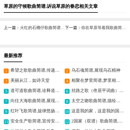
草原的守候歌曲简谱,诉说草原的眷恋相关文章
上一篇：
火红的石榴仔歌曲简谱,展现热烈民族风情
下一篇：
你在草原等着我歌曲简谱,展现草原深情厚谊
最新推荐
希望之歌歌曲简谱,传递希望之光
乌石魂简谱,展现乌石精神
1
2
美丽从江，如诗天堂
相聚在梦里简谱,梦里相聚情韵浓
3
4
道可道歌曲简谱,诠释道家智慧
丝路之歌（佟居平词曲）（五线谱）歌曲简谱,展现丝路风情
5
6
向往大海歌曲简谱,展现海洋之憧憬
太空之吻歌曲简谱,描绘宇宙浪漫情
7
8
红叶飞歌简谱,旋律悠扬动听
这是我的家，这是我的国歌曲简谱,家国情怀动人
9
10
安全生产歌简谱,宣传安全理念
2国家（双谱）歌曲简谱,爱国主题佳作
11
12