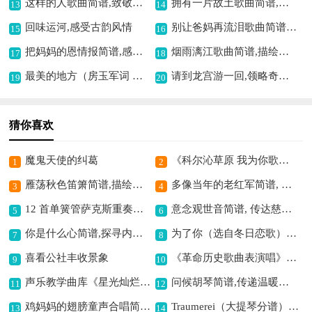
这样的人歌曲简谱,致敬平凡英雄
拥有一片故土歌曲简谱,寄托故土深情
13
14
回味运河,感受古韵风情
别让爸妈再流泪歌曲简谱,传递孝亲之情
15
16
把妈妈的恩情报简谱,感恩母爱之作
烟雨漓江歌曲简谱,描绘漓江诗意美
17
18
最美的地方（房玉军词 刘泽湖曲）歌曲简谱,描绘绝美之境
请到龙宫游一回,领略奇幻水世界
19
20
猜你喜欢
魔鬼天使的纠葛
《科尔沁草原 我为你歌唱》李潇倩 李安敏词 曲简谱,抒发草原热爱情
1
2
雁荡秋色笛箫简谱,描绘秋日宁静之美
多像当年的老红军简谱, 致敬红色精神
3
4
12 首单簧管萨克斯重奏之七,展现别样重奏魅力
意念观世音简谱, 传达慈悲之意
5
6
你是什么心简谱,探寻内心真意
为了你（选自冬日恋歌）（小提琴二重奏+钢琴伴奏）提琴简谱, 传递冬日浪漫深情
7
8
喜看公社丰收景象
《革命历史歌曲表演唱》第三场 反围攻凯歌简谱,展现反围胜利豪情
9
10
声乐教学曲库《星光灿烂》,经典歌剧选段简谱
问候胡琴简谱,传递温暖之情怀
11
12
鸡妈妈的翅膀童声合唱简谱,展现温馨母爱之情
Traumerei（大提琴分谱）提琴简谱, 描绘梦幻般的意境
13
14