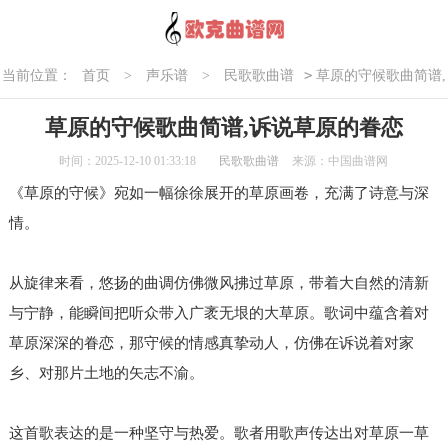
>
当前位置：
首页
>
声乐谱
>
民歌歌曲谱
草原的守候歌曲简谱,
诉说草原的眷恋
草原的守候歌曲简谱,诉说草原的眷恋
时间：2025-12-10 01:33:18
民歌歌曲谱
来源：中国曲谱网
《草原的守候》宛如一幅徐徐展开的草原画卷，充满了诗意与深
情。
从旋律来看，悠扬的曲调仿佛微风拂过草原，带着大自然的清新
与宁静，能瞬间把听众带入广袤无垠的大草原。歌词中蕴含着对
草原深深的眷恋，那守候的情感真挚动人，仿佛在诉说着对家
乡、对那片土地的矢志不渝。
这首歌表达的是一种坚守与热爱。歌者用歌声传达出对草原一草